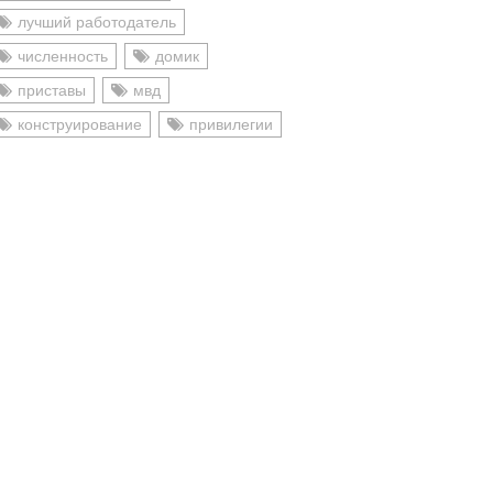
лучший работодатель
численность
домик
приставы
мвд
конструирование
привилегии