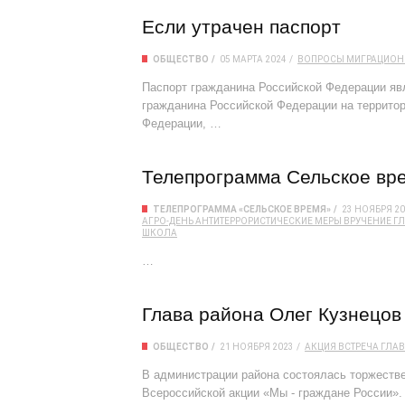
Если утрачен паспорт
ОБЩЕСТВО
05 МАРТА 2024
ВОПРОСЫ
МИГРАЦИОН
Паспорт гражданина Российской Федерации я
гражданина Российской Федерации на территор
Федерации, …
Телепрограмма Сельское вре
ТЕЛЕПРОГРАММА «СЕЛЬСКОЕ ВРЕМЯ»
23 НОЯБРЯ 2
АГРО-ДЕНЬ
АНТИТЕРРОРИСТИЧЕСКИЕ МЕРЫ
ВРУЧЕНИЕ
ГЛ
ШКОЛА
…
Глава района Олег Кузнецов
ОБЩЕСТВО
21 НОЯБРЯ 2023
АКЦИЯ
ВСТРЕЧА
ГЛАВ
В администрации района состоялась торжестве
Всероссийской акции «Мы - граждане России».