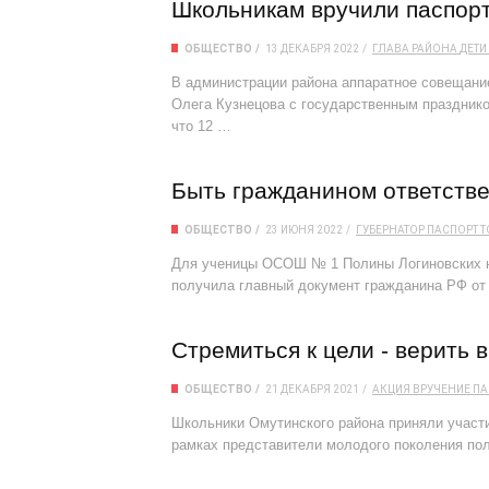
Школьникам вручили паспор
ОБЩЕСТВО
13 ДЕКАБРЯ 2022
ГЛАВА РАЙОНА
ДЕТИ
В администрации района аппаратное совещани
Олега Кузнецова с государственным праздник
что 12 …
Быть гражданином ответств
ОБЩЕСТВО
23 ИЮНЯ 2022
ГУБЕРНАТОР
ПАСПОРТ
Т
Для ученицы ОСОШ № 1 Полины Логиновских на
получила главный документ гражданина РФ от
Стремиться к цели - верить в
ОБЩЕСТВО
21 ДЕКАБРЯ 2021
АКЦИЯ
ВРУЧЕНИЕ
ПА
Школьники Омутинского района приняли участи
рамках представители молодого поколения по