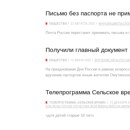
Письмо без паспорта не при
ОБЩЕСТВО
22 АВГУСТА 2023
ИННОВАЦИИ
ПАСПО
Почта России перестанет принимать письма и 
Получили главный документ
ОБЩЕСТВО
13 ИЮНЯ 2023
ВРУЧЕНИЕ
ДЕНЬ РОССИ
На праздновании Дня России в рамках всеросс
вручение паспортов юным жителям Омутинског
Телепрограмма Сельское вре
ТЕЛЕПРОГРАММА «СЕЛЬСКОЕ ВРЕМЯ»
15 ДЕКАБРЯ 2
АПК
ДЕНЬ ГЕРОЕВ ОТЕЧЕСТВА
ДЕТИ
ЖИЗНЬ РАЙОНА
МИТИ
«для детей старше 16 лет»