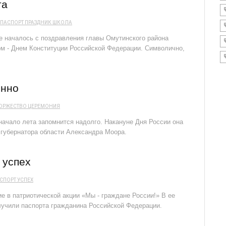
та
ПАСПОРТ
ПРАЗДНИК
ШКОЛА
е началось с поздравления главы Омутинского района
ом - Днем Конституции Российской Федерации. Символично,
енно
ОРЖЕСТВО
ЦЕРЕМОНИЯ
чало лета запомнится надолго. Накануне Дня России она
 губернатора области Александра Моора.
 успех
СПОРТ
УСПЕХ
е в патриотической акции «Мы - граждане России!» В ее
лучили паспорта гражданина Российской Федерации.