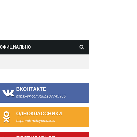
ОФИЦИАЛЬНО
ВКОНТАКТЕ
https://vk.com/club107745965
ОДНОКЛАССНИКИ
https://ok.ru/myomutints