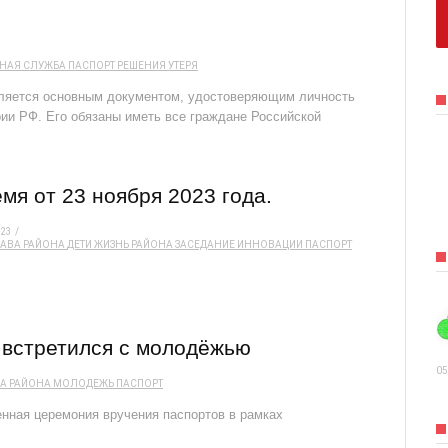
НАЯ СЛУЖБА
ПАСПОРТ
РЕШЕНИЯ
УТЕРЯ
вляется основным документом, удостоверяющим личность
ии РФ. Его обязаны иметь все граждане Российской
мя от 23 ноября 2023 года.
023
АВА РАЙОНА
ДЕТИ
ЖИЗНЬ РАЙОНА
ЗАСЕДАНИЕ
ИННОВАЦИИ
ПАСПОРТ
 встретился с молодёжью
05
А РАЙОНА
МОЛОДЕЖЬ
ПАСПОРТ
нная церемония вручения паспортов в рамках