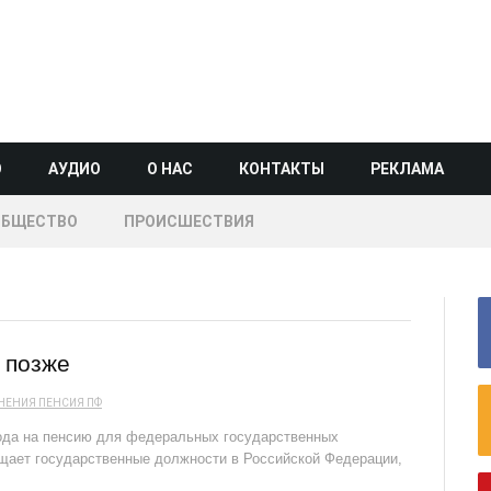
О
АУДИО
О НАС
КОНТАКТЫ
РЕКЛАМА
ОБЩЕСТВО
ПРОИСШЕСТВИЯ
 позже
НЕНИЯ
ПЕНСИЯ
ПФ
хода на пенсию для федеральных государственных
ещает государственные должности в Российской Федерации,