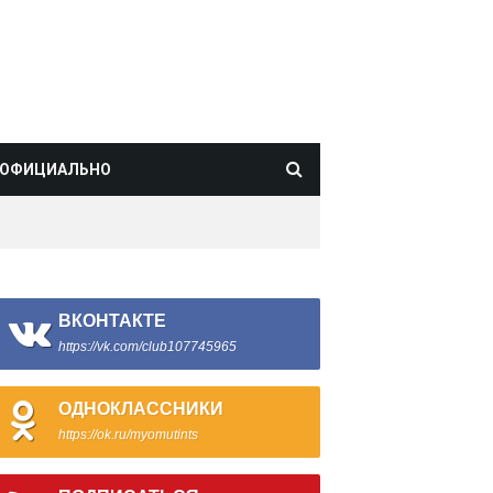
ОФИЦИАЛЬНО
ВКОНТАКТЕ
https://vk.com/club107745965
ОДНОКЛАССНИКИ
https://ok.ru/myomutints