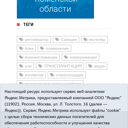
ТЕГИ
регоператор
Санкции
молитвы
ёлка
осеменение
военнослужащие
коммуникации
ели
ТРАНСПЛАНТАЦИЯ
акция
коллектив
спецплощадка
праздник сельского хозяйства
Настоящий ресурс использует сервис веб-аналитики
диагноз
сайт
Яндекс.Метрика, предоставляемый компанией ООО "Яндекс"
(119021, Россия, Москва, ул. Л. Толстого, 16 (далее —
Яндекс)). Сервис Яндекс.Метрика использует файлы "cookie"
с целью сбора технических данных посетителей для
16+
© 2015-2026 Сетевое издание «Омутинское».
обеспечения работоспособности и улучшения качества
Регистрационный номер СМИ Эл № ФС77-65144 от 28