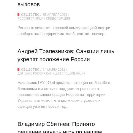
вызовов
ОБЩЕСТВО
05 АПРЕЛЯ 2022
РОССИЯ
САНКЦИИ
СПЕЦОПЕРАЦИЯ
Регион отличается хорошей коммуникацией внутри
сообщества предпринимателей, считает спикер.
Андрей Трапезников: Санкции лишь
укрепят положение России
ОБЩЕСТВО
31 МАРТА 2022
ДОНБАСС
РОССИЯ
САНКЦИИ
СПЕЦОПЕРАЦИЯ
Начальник ГАУ ТО «Городская станция по борьбе с
болезнями животных» поддержал решение о
проведении спецоперации России на территории
Украины и отметил, что мы живем в условиях
санкций уже не первый год.
Владимир Сбитнев: Принято
решение начать игру по нашим