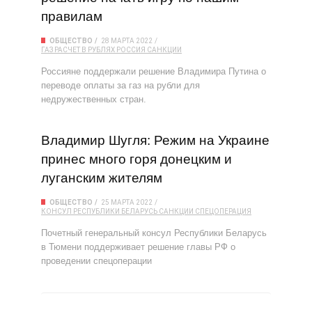
правилам
ОБЩЕСТВО
28 МАРТА 2022
ГАЗ
РАСЧЕТ В РУБЛЯХ
РОССИЯ
САНКЦИИ
Россияне поддержали решение Владимира Путина о
переводе оплаты за газ на рубли для
недружественных стран.
Владимир Шугля: Режим на Украине
принес много горя донецким и
луганским жителям
ОБЩЕСТВО
25 МАРТА 2022
КОНСУЛ РЕСПУБЛИКИ БЕЛАРУСЬ
САНКЦИИ
СПЕЦОПЕРАЦИЯ
Почетный генеральный консул Республики Беларусь
в Тюмени поддерживает решение главы РФ о
проведении спецоперации