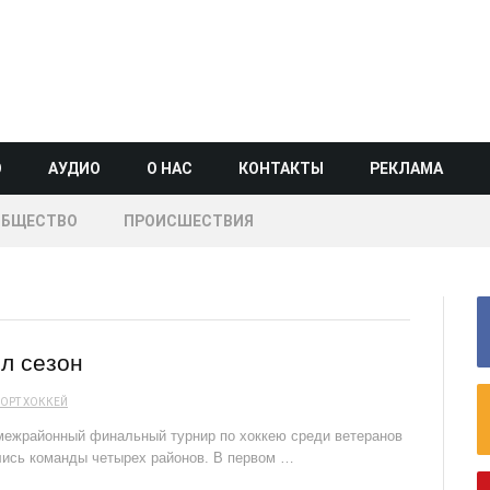
О
АУДИО
О НАС
КОНТАКТЫ
РЕКЛАМА
ОБЩЕСТВО
ПРОИСШЕСТВИЯ
л сезон
ОРТ
ХОККЕЙ
межрайонный финальный турнир по хоккею среди ветеранов
лись команды четырех районов. В первом …