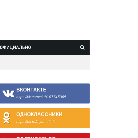
ОФИЦИАЛЬНО
ВКОНТАКТЕ
https://vk.com/club107745965
ОДНОКЛАССНИКИ
https://ok.ru/myomutints