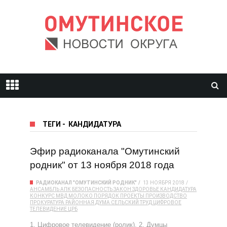
ТЕГИ
-
КАНДИДАТУРА
Эфир радиоканала "Омутинский
родник" от 13 ноября 2018 года
РАДИОКАНАЛ "ОМУТИНСКИЙ РОДНИК"
13 НОЯБРЯ 2018
АНСАМБЛЬ
АПК
БЕЗОПАСНОСТЬ
ЗАКОН
ЗДОРОВЬЕ
КАНДИДАТУРА
КОНКУРС
МВД
МОЛОКО
ПОРЯДОК
ПРОЕКТЫ
ПРОИЗВОДСТВО
ПРОКУРАТУРА
РАЙОННАЯ ДУМА
СЕЛЬСКИЙ ТРУД
ЦИФРОВОЕ
ТЕЛЕВИДЕНИЕ
ЦРБ
1. Цифровое телевидение (ролик). 2. Думцы