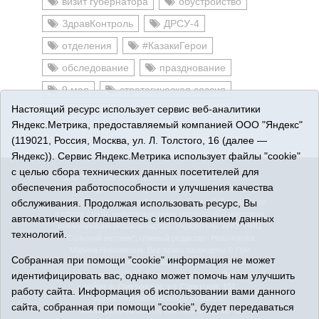
визит губернатора
обустройство
ЗдравКонтроль
ДРСУ-4
отделения
#КазакиГерои
обследование
празднование
9 мая
стратегическая сессия
Настоящий ресурс использует сервис веб-аналитики
инновации
Яндекс.Метрика, предоставляемый компанией ООО "Яндекс"
(119021, Россия, Москва, ул. Л. Толстого, 16 (далее —
Яндекс)). Сервис Яндекс.Метрика использует файлы "cookie"
с целью сбора технических данных посетителей для
16+
© 2015-2026 Сетевое издание «Омутинское».
обеспечения работоспособности и улучшения качества
Регистрационный номер СМИ Эл № ФС77-65144 от 28
обслуживания. Продолжая использовать ресурс, Вы
марта 2016 г., выданное Федеральной службой по надзору
в сфере связи, информационных технологий и массовых
автоматически соглашаетесь с использованием данных
коммуникаций (Роскомнадзор). Учредитель: АНО "ИИЦ
технологий.
"Сельский вестник", главный редактор - Никонорова
Марина Николаевна. Все права защищены © При
Собранная при помощи "cookie" информация не может
использовании материалов ссылка обязательна.
идентифицировать вас, однако может помочь нам улучшить
Адрес редакции: 627070, Тюменская область, Омутинский
район, с. Омутинское, ул. Советская, 151
работу сайта. Информация об использовании вами данного
Адрес электронной почты редакции:
сайта, собранная при помощи "cookie", будет передаваться
selvest151@yandex.ru, тел.: 8(34544)3-16-73