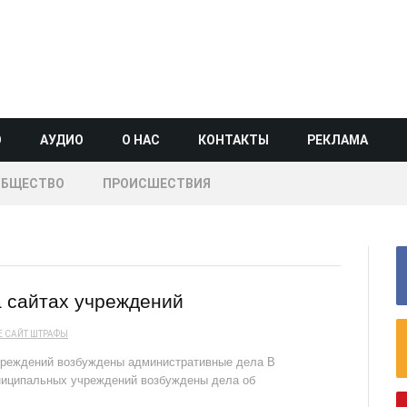
О
АУДИО
О НАС
КОНТАКТЫ
РЕКЛАМА
ОБЩЕСТВО
ПРОИСШЕСТВИЯ
а сайтах учреждений
Е
САЙТ
ШТРАФЫ
чреждений возбуждены административные дела В
ниципальных учреждений возбуждены дела об