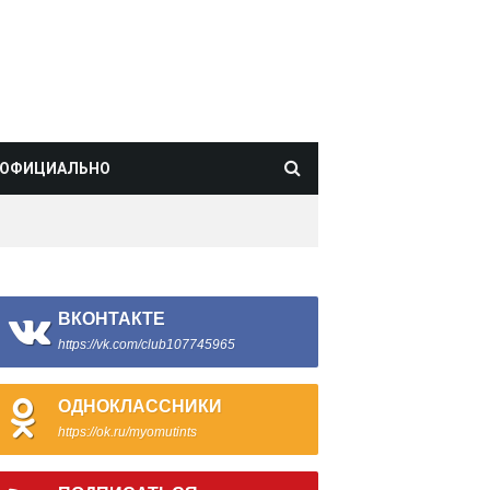
ОФИЦИАЛЬНО
ВКОНТАКТЕ
https://vk.com/club107745965
ОДНОКЛАССНИКИ
https://ok.ru/myomutints