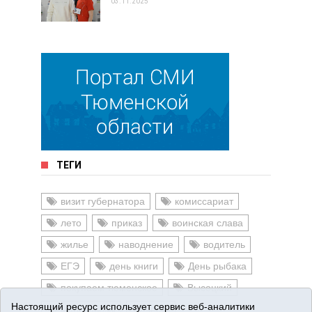
03.11.2025
ТЕГИ
визит губернатора
комиссариат
лето
приказ
воинская слава
жилье
наводнение
водитель
ЕГЭ
день книги
День рыбака
покупаем тюменское
Высоцкий
Настоящий ресурс использует сервис веб-аналитики
молоковозы
честь