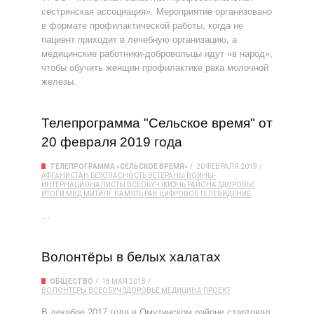
сестринская ассоциация». Мероприятие организовано
в формате профилактической работы, когда не
пациент приходит в лечебную организацию, а
медицинские работники-добровольцы идут «в народ»,
чтобы обучить женщин профилактике рака молочной
железы.
Телепрограмма "Сельское время" от
20 февраля 2019 года
ТЕЛЕПРОГРАММА «СЕЛЬСКОЕ ВРЕМЯ»
20 ФЕВРАЛЯ 2019
АФГАНИСТАН
БЕЗОПАСНОСТЬ
ВЕТЕРАНЫ
ВОИНЫ-
ИНТЕРНАЦИОНАЛИСТЫ
ВСЕОБУЧ
ЖИЗНЬ РАЙОНА
ЗДОРОВЬЕ
ИТОГИ
МВД
МИТИНГ
ПАМЯТЬ
РАК
ЦИФРОВОЕ ТЕЛЕВИДЕНИЕ
…
Волонтёры в белых халатах
ОБЩЕСТВО
18 МАЯ 2018
ВОЛОНТЕРЫ
ВСЕОБУЧ
ЗДОРОВЬЕ
МЕДИЦИНА
ПРОЕКТ
В декабре 2017 года в Омутинском районе стартовал