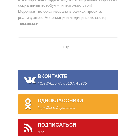
социальный всеобуч «Гипертония, стоп!»
Мероприятие организовано в рамках проекта,
реализуемого Ассоциацией медицинских сестер
Тюменской …
Стр. 1
ВКОНТАКТЕ
https://vk.com/club107745965
ОДНОКЛАССНИКИ
https://ok.ru/myomutints
ПОДПИСАТЬСЯ
RSS