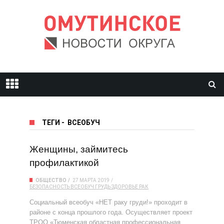
ТЕГИ
-
ВСЕОБУЧ
Женщины, займитесь
профилактикой
ОБЩЕСТВО
27 МАРТА 2019
БЕЗОПАСНОСТЬ
ВСЕОБУЧ
ГРУДЬ
ЗДОРОВЬЕ
РАК
Социальный всеобуч «НЕТ раку груди!» проходит в
районе с конца прошлого года. Осуществляет проект
ТРОО «Тюменская областная профессиональная