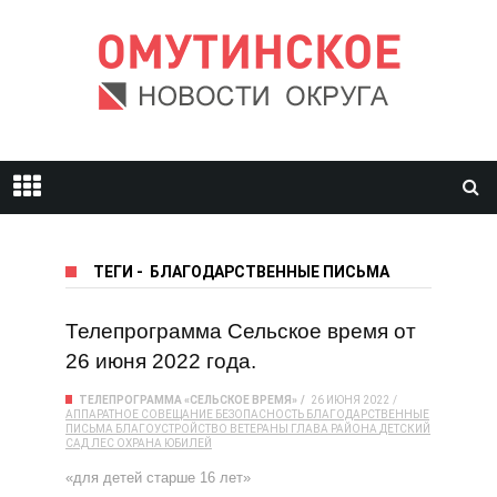
ТЕГИ
-
БЛАГОДАРСТВЕННЫЕ ПИСЬМА
Телепрограмма Сельское время от
26 июня 2022 года.
ТЕЛЕПРОГРАММА «СЕЛЬСКОЕ ВРЕМЯ»
26 ИЮНЯ 2022
АППАРАТНОЕ СОВЕЩАНИЕ
БЕЗОПАСНОСТЬ
БЛАГОДАРСТВЕННЫЕ
ПИСЬМА
БЛАГОУСТРОЙСТВО
ВЕТЕРАНЫ
ГЛАВА РАЙОНА
ДЕТСКИЙ
САД
ЛЕС
ОХРАНА
ЮБИЛЕЙ
«для детей старше 16 лет»