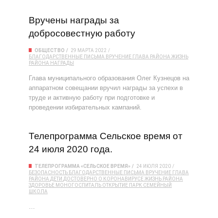
Вручены награды за
добросовестную работу
ОБЩЕСТВО
29 МАРТА 2022
БЛАГОДАРСТВЕННЫЕ ПИСЬМА
ВРУЧЕНИЕ
ГЛАВА РАЙОНА
ЖИЗНЬ
РАЙОНА
НАГРАДЫ
Глава муниципального образования Олег Кузнецов на
аппаратном совещании вручил награды за успехи в
труде и активную работу при подготовке и
проведении избирательных кампаний.
Телепрограмма Сельское время от
24 июля 2020 года.
ТЕЛЕПРОГРАММА «СЕЛЬСКОЕ ВРЕМЯ»
24 ИЮЛЯ 2020
БЕЗОПАСНОСТЬ
БЛАГОДАРСТВЕННЫЕ ПИСЬМА
ВРУЧЕНИЕ
ГЛАВА
РАЙОНА
ДЕТИ
ДОСТОВЕРНО О КОРОНАВИРУСЕ
ЖИЗНЬ РАЙОНА
ЗДОРОВЬЕ
МОНОГОСПИТАЛЬ
ОТКРЫТИЕ
ПАРК
СЕМЕЙНЫЙ
ШКОЛА
…