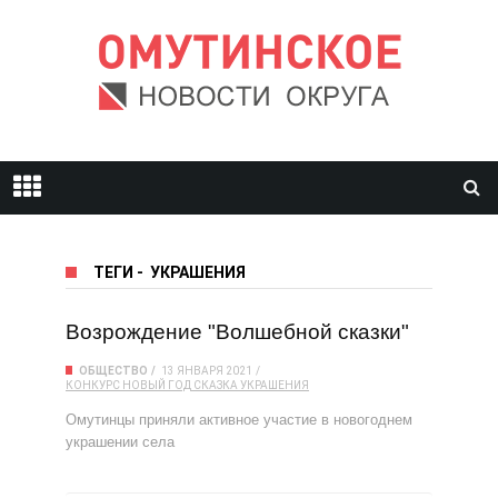
ТЕГИ
-
УКРАШЕНИЯ
Возрождение "Волшебной сказки"
ОБЩЕСТВО
13 ЯНВАРЯ 2021
КОНКУРС
НОВЫЙ ГОД
СКАЗКА
УКРАШЕНИЯ
Омутинцы приняли активное участие в новогоднем
украшении села