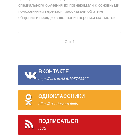
специального обучения их познакомили с основными
положениями переписи, рассказали об этике
общения и порядке заполнения переписных листов.
Стр. 1
ВКОНТАКТЕ
https://vk.com/club107745965
ОДНОКЛАССНИКИ
https://ok.ru/myomutints
ПОДПИСАТЬСЯ
RSS