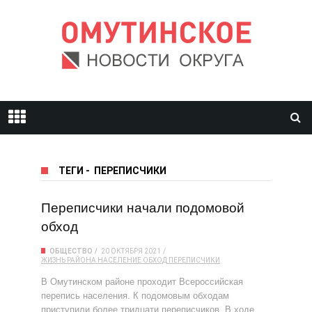
ТЕГИ
-
ПЕРЕПИСЧИКИ
Переписчики начали подомовой
обход
ОБЩЕСТВО
20 ОКТЯБРЯ 2021
ЖИЗНЬ РАЙОНА
НАСЕЛЕНИЕ
ОБХОД
ПЕРЕПИСЧИКИ
В Омутинском районе проходит Всероссийская
перепись населения. К подомовым обходам
приступили более тридцати переписчиков. В ходе