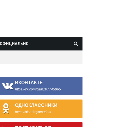
ОФИЦИАЛЬНО
ВКОНТАКТЕ
https://vk.com/club107745965
ОДНОКЛАССНИКИ
https://ok.ru/myomutints