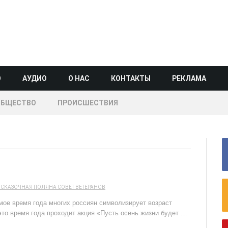
О
АУДИО
О НАС
КОНТАКТЫ
РЕКЛАМА
ОБЩЕСТВО
ПРОИСШЕСТВИЯ
СКАЗОЧНАЯ ПОЛЯНА
СОВЕТ ВЕТЕРАНОВ
мое время года многих россиян символизирует возраст
то время года проходит акция «Пусть осень жизни будет …