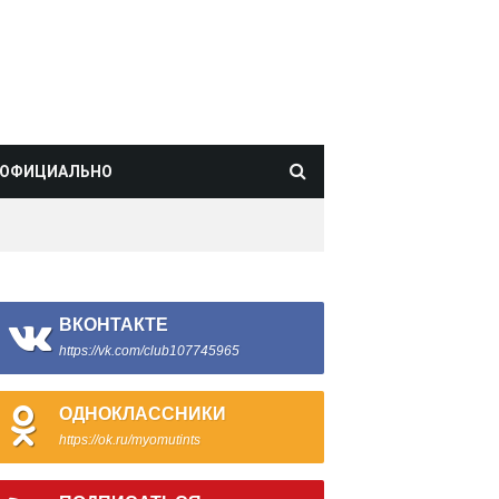
ОФИЦИАЛЬНО
ВКОНТАКТЕ
https://vk.com/club107745965
ОДНОКЛАССНИКИ
https://ok.ru/myomutints