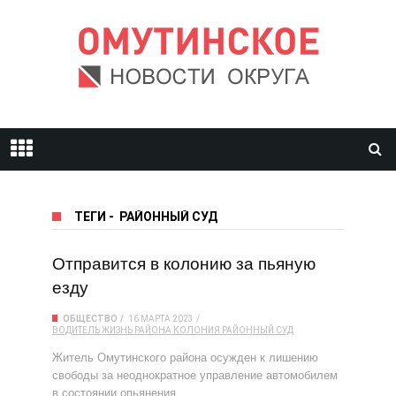
ТЕГИ
-
РАЙОННЫЙ СУД
Отправится в колонию за пьяную
езду
ОБЩЕСТВО
16 МАРТА 2023
ВОДИТЕЛЬ
ЖИЗНЬ РАЙОНА
КОЛОНИЯ
РАЙОННЫЙ СУД
Житель Омутинского района осужден к лишению
свободы за неоднократное управление автомобилем
в состоянии опьянения.