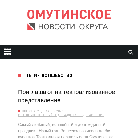
ТЕГИ
-
ВОЛШЕБСТВО
Приглашают на театрализованное
представление
СПОРТ
28 ДЕКАБРЯ 2023
ВОЛШЕБСТВО
НОВЫЙ ГОД
ПРАЗДНИК
ПРЕДСТАВЛЕНИЕ
Самый любимый, волшебный и долгожданный
праздник - Новый год. За несколько часов до боя
курантов Театральная площадь села Омутинского