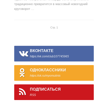
традиционно превратится в массовый новогодний
круговорот …
Стр. 1
ВКОНТАКТЕ
https://vk.com/club107745965
ОДНОКЛАССНИКИ
https://ok.ru/myomutints
ПОДПИСАТЬСЯ
RSS