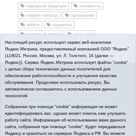
народные традиции
готовность
первая помощь
призывники
забеги
пациенты
масочный режим
ночь кино
Настоящий ресурс использует сервис веб-аналитики
реквизиты
приставка
Яндекс.Метрика, предоставляемый компанией ООО "Яндекс"
(119021, Россия, Москва, ул. Л. Толстого, 16 (далее —
Яндекс)). Сервис Яндекс.Метрика использует файлы "cookie"
с целью сбора технических данных посетителей для
16+
© 2015-2026 Сетевое издание «Омутинское».
обеспечения работоспособности и улучшения качества
Регистрационный номер СМИ Эл № ФС77-65144 от 28
обслуживания. Продолжая использовать ресурс, Вы
марта 2016 г., выданное Федеральной службой по надзору
в сфере связи, информационных технологий и массовых
автоматически соглашаетесь с использованием данных
коммуникаций (Роскомнадзор). Учредитель: АНО "ИИЦ
технологий.
"Сельский вестник", главный редактор - Никонорова
Марина Николаевна. Все права защищены © При
Собранная при помощи "cookie" информация не может
использовании материалов ссылка обязательна.
идентифицировать вас, однако может помочь нам улучшить
Адрес редакции: 627070, Тюменская область, Омутинский
район, с. Омутинское, ул. Советская, 151
работу сайта. Информация об использовании вами данного
Адрес электронной почты редакции:
сайта, собранная при помощи "cookie", будет передаваться
selvest151@yandex.ru, тел.: 8(34544)3-16-73
Яндексу и храниться на серверах Яндекса в РФ. Вы можете
Политика оператора