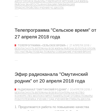
АВТОГОРОДОК
ВЫБОРЫ
ГУБЕРНАТОР
ДЕТСКИЙ САД
ЖИЗНЬ
РАЙОНА
ЗАНЯТОСТЬ
ИННОВАЦИИ
ЛИКВИДАЦИЯ
ТРУДОУСТРОЙСТВО
УЧЕНИЯ
ЧС
ШКОЛА
…
Телепрограмма "Сельское время" от
27 апреля 2018 года
ТЕЛЕПРОГРАММА «СЕЛЬСКОЕ ВРЕМЯ»
27 АПРЕЛЯ 2018
БЕЗОПАСНОСТЬ
ВЕТЕРАНЫ
ВОВ
ЖИЗНЬ РАЙОНА
ЗОЛОТАЯ ОПОРА
ЛЕС
НАГРАДЫ
ПОБЕДА
ПОЖАРЫ
СОВЕЩАНИЕ
УЧЕНИЯ
ФРОНТ
…
Эфир радиоканала "Омутинский
родник" от 20 апреля 2018 года
РАДИОКАНАЛ "ОМУТИНСКИЙ РОДНИК"
20 АПРЕЛЯ 2018
БЕЗОПАСНОСТЬ
ВЕТЕРАНЫ
ВОВ
ВОЛОНТЕРЫ
КАЧЕСТВО
КОНКУРС
ЛЕС
МОЛОКО
МРОТ
ПАМЯТЬ
ПОДГОТОВКА
ПОЖАРЫ
РОБОТОТЕХНИКА
УЧЕНИК ГОДА
УЧЕНИЯ
ФЕСТИВАЛЬ
ШКОЛА
1. Продолжается работа по повышению качества