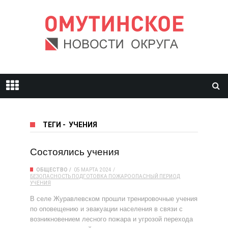
ТЕГИ
-
УЧЕНИЯ
Состоялись учения
ОБЩЕСТВО
05 МАРТА 2024
БЕЗОПАСНОСТЬ
ПОДГОТОВКА
ПОЖАРООПАСНЫЙ ПЕРИОД
УЧЕНИЯ
В селе Журавлевском прошли тренировочные учения
по оповещению и эвакуации населения в связи с
возникновением лесного пожара и угрозой перехода