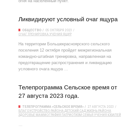
огня на населенный пункт.
Ликвидируют условный очаг ящура
ОБЩЕСТВО
05 ОКТЯБРЯ 2023
ОЧАГ
ТРЕНИРОВКА
УЧЕНИЯ
ЯЩУР
На территории Большекрасноярского сельского
поселения 12 октября пройдет межрегиональная
командно-штабная тренировка, направленная на
предотвращение распространения и ликвидацию
условного очага ящура …
Телепрограмма Сельское время от
27 августа 2023 года.
ТЕЛЕПРОГРАММА «СЕЛЬСКОЕ ВРЕМЯ»
27 АВГУСТА 2023
БЛАГОУСТРОЙСТВО РАЙОНА
ДЕТСКИЙ САД
ЖИЗНЬ РАЙОНА
ЗДОРОВЬЕ
МАММОГРАФИЯ
ПАТРИОТИЗМ
СЕМЬЯ
УЧЕНИЯ
ЮБИЛЕЙ
…