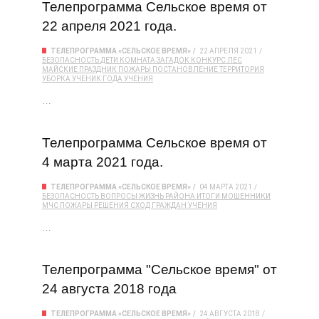
Телепрограмма Сельское время от
22 апреля 2021 года.
ТЕЛЕПРОГРАММА «СЕЛЬСКОЕ ВРЕМЯ»
22 АПРЕЛЯ 2021
БЕЗОПАСНОСТЬ
ДЕТИ
КОМНАТА ЗАГАДОК
КОНКУРС
ЛЕС
МАЙСКИЕ ПРАЗДНИК
ПОЖАРЫ
ПОСТАНОВЛЕНИЕ
ТЕРРИТОРИЯ
УБОРКА
УЧЕНИК ГОДА
УЧЕНИЯ
…
Телепрограмма Сельское время от
4 марта 2021 года.
ТЕЛЕПРОГРАММА «СЕЛЬСКОЕ ВРЕМЯ»
04 МАРТА 2021
БЕЗОПАСНОСТЬ
ВОПРОСЫ
ЖИЗНЬ РАЙОНА
ИТОГИ
МОШЕННИКИ
МЧС
ПОЖАРЫ
РЕШЕНИЯ
СХОД ГРАЖДАН
УЧЕНИЯ
…
Телепрограмма "Сельское время" от
24 августа 2018 года
ТЕЛЕПРОГРАММА «СЕЛЬСКОЕ ВРЕМЯ»
24 АВГУСТА 2018