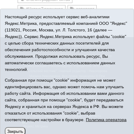
#ЧитаюТюменское
аэропорт
Настоящий ресурс использует сервис веб-аналитики
караул
загс
полпред
Яндекс.Метрика, предоставляемый компанией ООО "Яндекс"
(119021, Россия, Москва, ул. Л. Толстого, 16 (далее —
Яндекс)). Сервис Яндекс.Метрика использует файлы "cookie"
с целью сбора технических данных посетителей для
16+
© 2015-2026 Сетевое издание «Омутинское».
обеспечения работоспособности и улучшения качества
Регистрационный номер СМИ Эл № ФС77-65144 от 28
обслуживания. Продолжая использовать ресурс, Вы
марта 2016 г., выданное Федеральной службой по надзору
в сфере связи, информационных технологий и массовых
автоматически соглашаетесь с использованием данных
коммуникаций (Роскомнадзор). Учредитель: АНО "ИИЦ
технологий.
"Сельский вестник", главный редактор - Никонорова
Марина Николаевна. Все права защищены © При
Собранная при помощи "cookie" информация не может
использовании материалов ссылка обязательна.
идентифицировать вас, однако может помочь нам улучшить
Адрес редакции: 627070, Тюменская область, Омутинский
район, с. Омутинское, ул. Советская, 151
работу сайта. Информация об использовании вами данного
Адрес электронной почты редакции:
сайта, собранная при помощи "cookie", будет передаваться
selvest151@yandex.ru, тел.: 8(34544)3-16-73
Яндексу и храниться на серверах Яндекса в РФ. Вы можете
Политика оператора
отказаться от использования "cookie", выбрав
Фото
Видео
Аудио
О нас
Контакты
соответствующие настройки в браузере.
Политика оператора
Закрыть