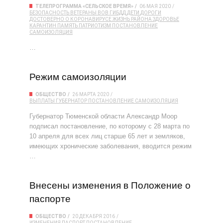
ТЕЛЕПРОГРАММА «СЕЛЬСКОЕ ВРЕМЯ»
06 МАЯ 2020
БЕЗОПАСНОСТЬ
ВЕТЕРАНЫ
ВОВ
ГИБДД
ДЕТИ
ДОРОГИ
ДОСТОВЕРНО О КОРОНАВИРУСЕ
ЖИЗНЬ РАЙОНА
ЗДОРОВЬЕ
КАРАНТИН
ПАМЯТЬ
ПАТРИОТИЗМ
ПОСТАНОВЛЕНИЕ
САМОИЗОЛЯЦИЯ
…
Режим самоизоляции
ОБЩЕСТВО
26 МАРТА 2020
ВЫПЛАТЫ
ГУБЕРНАТОР
ПОСТАНОВЛЕНИЕ
САМОИЗОЛЯЦИЯ
Губернатор Тюменской области Александр Моор
подписал постановление, по которому с 28 марта по
10 апреля для всех лиц старше 65 лет и земляков,
имеющих хронические заболевания, вводится режим
…
Внесены изменения в Положение о
паспорте
ОБЩЕСТВО
20 ДЕКАБРЯ 2016
ИЗМЕНЕНИЯ
ПАСПОРТ
ПОСТАНОВЛЕНИЕ