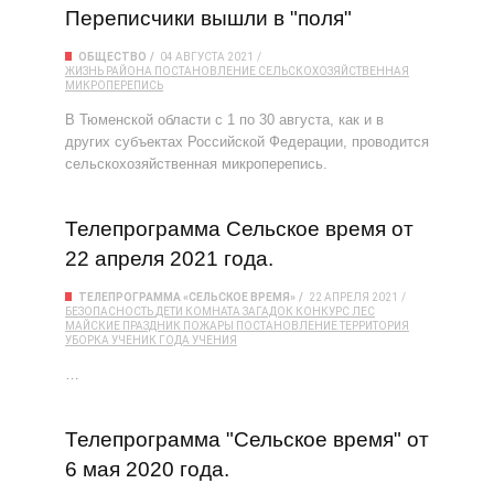
Переписчики вышли в "поля"
ОБЩЕСТВО
04 АВГУСТА 2021
ЖИЗНЬ РАЙОНА
ПОСТАНОВЛЕНИЕ
СЕЛЬСКОХОЗЯЙСТВЕННАЯ
МИКРОПЕРЕПИСЬ
В Тюменской области с 1 по 30 августа, как и в
других субъектах Российской Федерации, проводится
сельскохозяйственная микроперепись.
Телепрограмма Сельское время от
22 апреля 2021 года.
ТЕЛЕПРОГРАММА «СЕЛЬСКОЕ ВРЕМЯ»
22 АПРЕЛЯ 2021
БЕЗОПАСНОСТЬ
ДЕТИ
КОМНАТА ЗАГАДОК
КОНКУРС
ЛЕС
МАЙСКИЕ ПРАЗДНИК
ПОЖАРЫ
ПОСТАНОВЛЕНИЕ
ТЕРРИТОРИЯ
УБОРКА
УЧЕНИК ГОДА
УЧЕНИЯ
…
Телепрограмма "Сельское время" от
6 мая 2020 года.