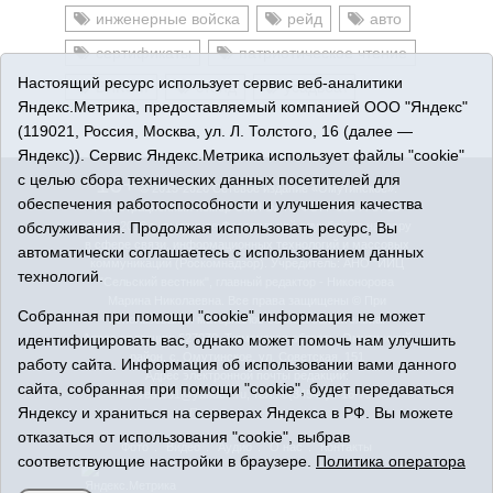
инженерные войска
рейд
авто
сертификаты
патриотическое чтение
Настоящий ресурс использует сервис веб-аналитики
ВЛКСМ
стенд
усадьба\
Яндекс.Метрика, предоставляемый компанией ООО "Яндекс"
(119021, Россия, Москва, ул. Л. Толстого, 16 (далее —
Яндекс)). Сервис Яндекс.Метрика использует файлы "cookie"
с целью сбора технических данных посетителей для
16+
© 2015-2026 Сетевое издание «Омутинское».
обеспечения работоспособности и улучшения качества
Регистрационный номер СМИ Эл № ФС77-65144 от 28
обслуживания. Продолжая использовать ресурс, Вы
марта 2016 г., выданное Федеральной службой по надзору
в сфере связи, информационных технологий и массовых
автоматически соглашаетесь с использованием данных
коммуникаций (Роскомнадзор). Учредитель: АНО "ИИЦ
технологий.
"Сельский вестник", главный редактор - Никонорова
Марина Николаевна. Все права защищены © При
Собранная при помощи "cookie" информация не может
использовании материалов ссылка обязательна.
идентифицировать вас, однако может помочь нам улучшить
Адрес редакции: 627070, Тюменская область, Омутинский
район, с. Омутинское, ул. Советская, 151
работу сайта. Информация об использовании вами данного
Адрес электронной почты редакции:
сайта, собранная при помощи "cookie", будет передаваться
selvest151@yandex.ru, тел.: 8(34544)3-16-73
Яндексу и храниться на серверах Яндекса в РФ. Вы можете
Политика оператора
отказаться от использования "cookie", выбрав
Фото
Видео
Аудио
О нас
Контакты
соответствующие настройки в браузере.
Политика оператора