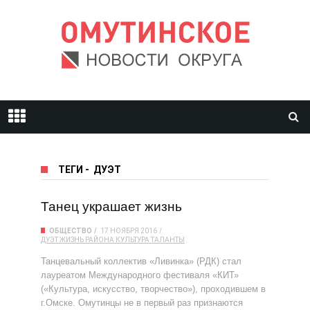
ТЕГИ
-
ДУЭТ
Танец украшает жизнь
ОБЩЕСТВО
17 НОЯБРЯ 2016
ДУЭТ
ЖИЗНЬ РАЙОНА
КУЛЬТУРА
ТАЛАНТЫ
Танцевальный коллектив «Ливинка» (РДК) стал
лауреатом Международного фестиваля «КИТ»
(«Культура, искусство, творчество»), проходившем в
г.Омске. Омутинцы не в первый раз признаются