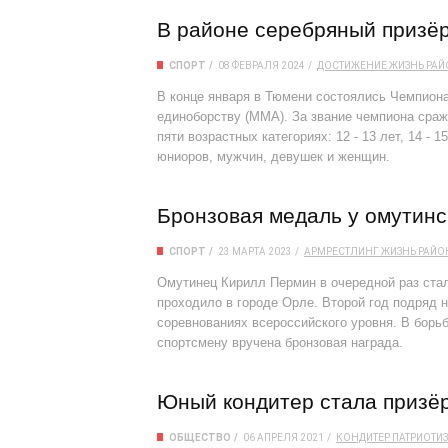
В районе серебряный призё
СПОРТ
08 ФЕВРАЛЯ 2024
ДОСТИЖЕНИЕ
ЖИЗНЬ РА
В конце января в Тюмени состоялись Чемпион
единоборству (ММА). За звание чемпиона сраж
пяти возрастных категориях: 12 - 13 лет, 14 - 1
юниоров, мужчин, девушек и женщин.
Бронзовая медаль у омутинс
СПОРТ
23 МАРТА 2023
АРМРЕСТЛИНГ
ЖИЗНЬ РАЙО
Омутинец Кирилл Пермин в очередной раз стал
проходило в городе Орле. Второй год подряд 
соревнованиях всероссийского уровня. В борьб
спортсмену вручена бронзовая награда.
Юный кондитер стала призё
ОБЩЕСТВО
06 АПРЕЛЯ 2021
КОНДИТЕР
ПАТРИОТИ