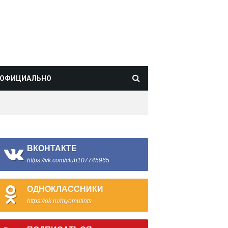
ОФИЦИАЛЬНО
ВКОНТАКТЕ
https://vk.com/club107745965
ОДНОКЛАССНИКИ
https://ok.ru/myomutints