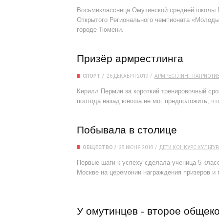
Восьмиклассница Омутинской средней школы №
Открытого Регионального чемпионата «Молодые
городе Тюмени.
Призёр армрестлинга
СПОРТ
26 ДЕКАБРЯ 2019
АРМРЕСТЛИНГ
ПАТРИОТИ
Кирилл Пермин за короткий тренировочный сро
полгода назад юноша не мог предположить, чт
Побывала в столице
ОБЩЕСТВО
28 ИЮНЯ 2018
ДЕТИ
КОНКУРС
КУЛЬТУР
Первые шаги к успеху сделала ученица 5 кла
Москве на церемонии награждения призеров и 
…
У омутинцев - второе общек