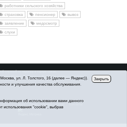
работники сельского хозяйства
страховка
пенсионер
вывоз
заявление
медосмотр
слухи
ой службой по надзору в сфере связи,
онорова Марина Николаевна. Все права защищены © При
сква, ул. Л. Толстого, 16 (далее — Яндекс)).
Закрыть
ности и улучшения качества обслуживания.
Информация об использовании вами данного
Фото
Видео
Аудио
О нас
Контакты
т использования "cookie", выбрав