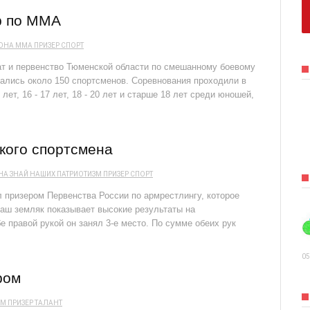
р по ММА
ЙОНА
ММА
ПРИЗЕР
СПОРТ
ат и первенство Тюменской области по смешанному боевому
ались около 150 спортсменов. Соревнования проходили в
5 лет, 16 - 17 лет, 18 - 20 лет и старше 18 лет среди юношей,
кого спортсмена
НА
ЗНАЙ НАШИХ
ПАТРИОТИЗМ
ПРИЗЕР
СПОРТ
 призером Первенства России по армрестлингу, которое
наш земляк показывает высокие результаты на
е правой рукой он занял 3-е место. По сумме обеих рук
05
ром
ЗМ
ПРИЗЕР
ТАЛАНТ