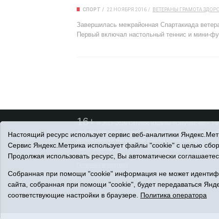
СПОРТ
22 НОЯБРЯ 2016
ВЕТЕРАНЫ
ГРАМОТА
ЗДОР
Завершилась межрайонная Спартакиада ветеран
Первый включал настольный теннис и мини-фут
16+
© 2015-2026 Сетевое издание «Омутинское». Ре
информационных технологий и массовых коммуникаций 
Настоящий ресурс использует сервис веб-аналитики Яндекс.Метр
использовании материалов ссылка обязательна.
Сервис Яндекс.Метрика использует файлы "cookie" с целью сбо
Адрес редакции: 627070, Тюменская область, Омутинский
Продолжая использовать ресурс, Вы автоматически соглашаетес
Адрес электронной почты редакции: selvest151@yandex.r
Политика оператора
Собранная при помощи "cookie" информация не может идентифи
сайта, собранная при помощи "cookie", будет передаваться Янде
соответствующие настройки в браузере.
Политика оператора