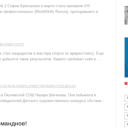
 1 София Брюханова в марте стала призером VIII
 профессионалы» (WorldSkills Russia), проходившего в
ЗМ
ПРИЗЕР
СПОРТ
к стал кандидатом в мастера спорта по армрестлингу. Еще
о добьется таких результатов. Кирилл пробовал себя в …
А
НАГРАДА
ПАМЯТЬ
ПРИЗЕР
ТРАДИЦИИ
УСПЕХ
ШКОЛА
сса Окуневской СОШ Назира Шегенова. Она побывала в
победителей Детского художественного конкурса «Астана -
омандное!