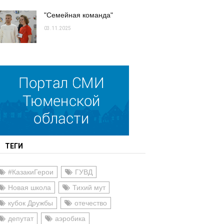
"Семейная команда"
03.11.2025
ТЕГИ
#КазакиГерои
ГУВД
Новая школа
Тихий мут
кубок Дружбы
отечество
депутат
аэробика