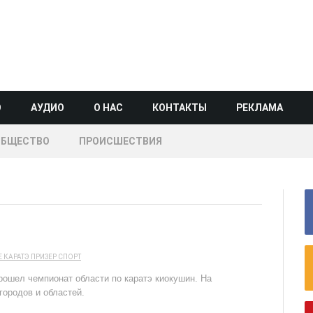
О
АУДИО
О НАС
КОНТАКТЫ
РЕКЛАМА
ОБЩЕСТВО
ПРОИСШЕСТВИЯ
Е
КАРАТЭ
ПРИЗЕР
СПОРТ
ошел чемпионат области по каратэ киокушин. На
городов и областей.