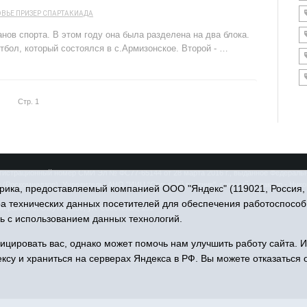
ОВЬЕ
ПРИЗЕР
СПАРТАКИАДА
ов спорта. В этом году она была разделена на два блока.
бол, который состоялся в с.Армизонское. Второй - …
Стр. 1
гистрационный номер СМИ Эл № ФС77-65144 от 28 марта 2016 г., выданное Федеральн
(Роскомнадзор). Учредитель: АНО "ИИЦ "Сельский вестник", главный редактор - Ник
ика, предоставляемый компанией ООО "Яндекс" (119021, Россия, Мо
ра технических данных посетителей для обеспечения работоспособ
 район, с. Омутинское, ул. Советская, 151
ь с использованием данных технологий.
u, тел.: 8(34544)3-16-73
цировать вас, однако может помочь нам улучшить работу сайта. 
ксу и храниться на серверах Яндекса в РФ. Вы можете отказаться о