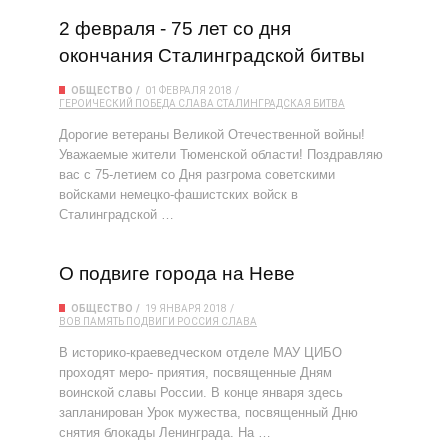
2 февраля - 75 лет со дня
окончания Сталинградской битвы
ОБЩЕСТВО
01 ФЕВРАЛЯ 2018
ГЕРОИЧЕСКИЙ
ПОБЕДА
СЛАВА
СТАЛИНГРАДСКАЯ БИТВА
Дорогие ветераны Великой Отечественной войны!
Уважаемые жители Тюменской области! Поздравляю
вас с 75-летием со Дня разгрома советскими
войсками немецко-фашистских войск в
Сталинградской …
О подвиге города на Неве
ОБЩЕСТВО
19 ЯНВАРЯ 2018
ВОВ
ПАМЯТЬ
ПОДВИГИ
РОССИЯ
СЛАВА
В историко-краеведческом отделе МАУ ЦИБО
проходят меро- приятия, посвященные Дням
воинской славы России. В конце января здесь
запланирован Урок мужества, посвященный Дню
снятия блокады Ленинграда. На …