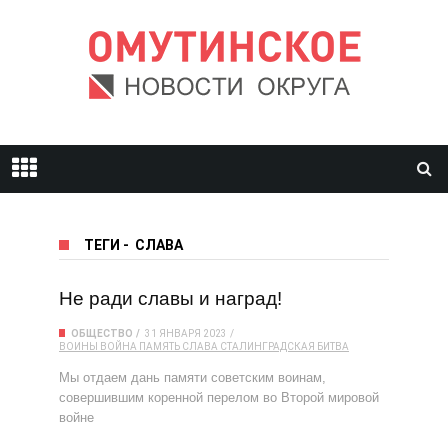
ТЕГИ
-
СЛАВА
Не ради славы и наград!
ОБЩЕСТВО
31 ЯНВАРЯ 2023
ВОИНЫ
ВОЙНА
ПАМЯТЬ
СЛАВА
СТАЛИНГРАДСКАЯ БИТВА
Мы отдаем дань памяти советским воинам,
совершившим коренной перелом во Второй мировой
войне