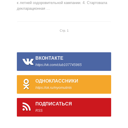
к летней оздоровительной кампании. 4. Стартовала
декларационная …
Стр. 1
ВКОНТАКТЕ
https://vk.com/club107745965
ОДНОКЛАССНИКИ
https://ok.ru/myomutints
ПОДПИСАТЬСЯ
RSS