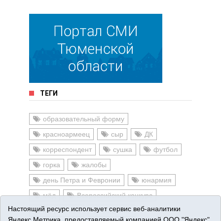
ТЕГИ
образовательный форму
красноармеец
сыр
ДК
корреспондент
сушка
футбол
горка
жалобы
день Петра и Февронии
юнармия
мёд
Всероссийский конкурс
Настоящий ресурс использует сервис веб-аналитики
патриотизм
общение
Яндекс.Метрика, предоставляемый компанией ООО "Яндекс"