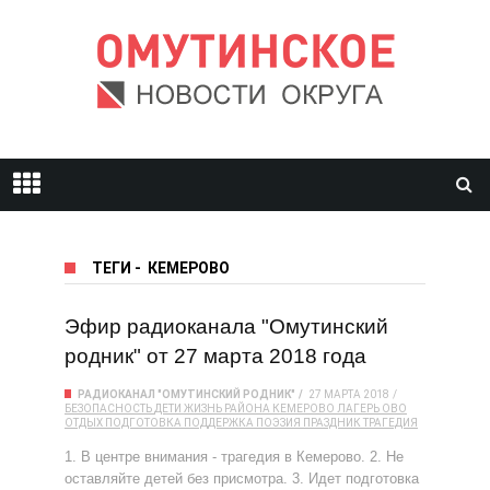
ТЕГИ
-
КЕМЕРОВО
Эфир радиоканала "Омутинский
родник" от 27 марта 2018 года
РАДИОКАНАЛ "ОМУТИНСКИЙ РОДНИК"
27 МАРТА 2018
БЕЗОПАСНОСТЬ
ДЕТИ
ЖИЗНЬ РАЙОНА
КЕМЕРОВО
ЛАГЕРЬ
ОВО
ОТДЫХ
ПОДГОТОВКА
ПОДДЕРЖКА
ПОЭЗИЯ
ПРАЗДНИК
ТРАГЕДИЯ
1. В центре внимания - трагедия в Кемерово. 2. Не
оставляйте детей без присмотра. 3. Идет подготовка