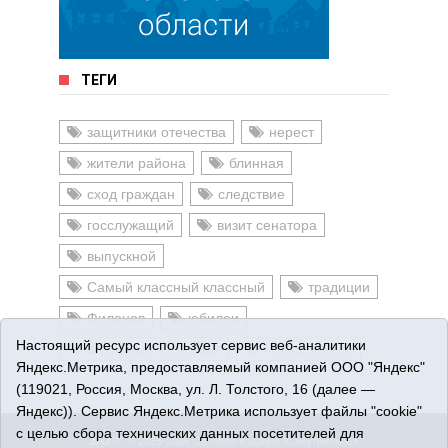
ТЕГИ
защитники отечества
нерест
жители района
блинная
сход граждан
следствие
госслужащий
визит сенатора
выпускной
Самый классный классный
традиции
Филонов
юбилеи
Настоящий ресурс использует сервис веб-аналитики
выходные с пользой
человечность
Яндекс.Метрика, предоставляемый компанией ООО "Яндекс"
(119021, Россия, Москва, ул. Л. Толстого, 16 (далее —
Яндекс)). Сервис Яндекс.Метрика использует файлы "cookie"
с целью сбора технических данных посетителей для
16+
© 2015-2026 Сетевое издание «Омутинское».