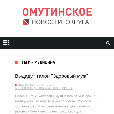
ТЕГИ
-
МЕДИЦИНА
Выдадут талон "Здоровый муж"
ОБЩЕСТВО
24 МАЯ 2024
БОЛЬНИЦА
МЕДИЦИНА
МУЖСКОЕ ЗДОРОВЬЕ
Более 1,5 тыс. жителей Омутинского района прошли
медицинский осмотр в рамках проекта «Мужское
здоровье», который реализуется в центральной
районной больнице с осени прошлого года.