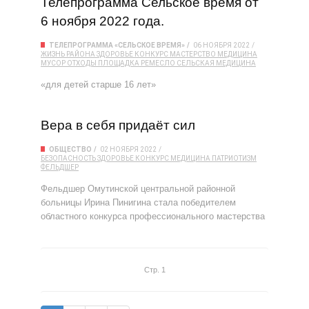
Телепрограмма Сельское время от
6 ноября 2022 года.
ТЕЛЕПРОГРАММА «СЕЛЬСКОЕ ВРЕМЯ»
06 НОЯБРЯ 2022
ЖИЗНЬ РАЙОНА
ЗДОРОВЬЕ
КОНКУРС
МАСТЕРСТВО
МЕДИЦИНА
МУСОР
ОТХОДЫ
ПЛОЩАДКА
РЕМЕСЛО
СЕЛЬСКАЯ МЕДИЦИНА
«для детей старше 16 лет»
Вера в себя придаёт сил
ОБЩЕСТВО
02 НОЯБРЯ 2022
БЕЗОПАСНОСТЬ
ЗДОРОВЬЕ
КОНКУРС
МЕДИЦИНА
ПАТРИОТИЗМ
ФЕЛЬДШЕР
Фельдшер Омутинской центральной районной
больницы Ирина Пинигина стала победителем
областного конкурса профессионального мастерства
Стр. 1