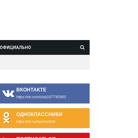
ОФИЦИАЛЬНО
ВКОНТАКТЕ
https://vk.com/club107745965
ОДНОКЛАССНИКИ
https://ok.ru/myomutints