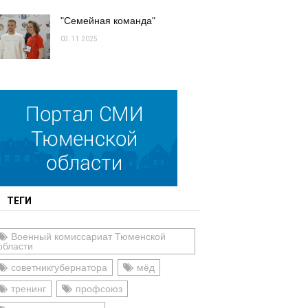
"Семейная команда"
03.11.2025
ТЕГИ
Военный комиссариат Тюменской
области
советникгубернатора
мёд
тренинг
профсоюз