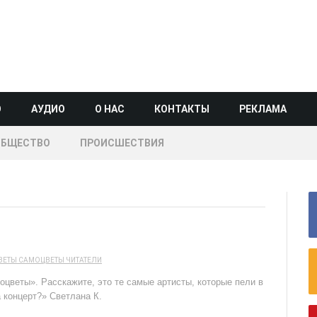
О
АУДИО
О НАС
КОНТАКТЫ
РЕКЛАМА
ОБЩЕСТВО
ПРОИСШЕСТВИЯ
ВЕТЫ
САМОЦВЕТЫ
ЧИТАТЕЛИ
цветы». Расскажите, это те самые артисты, которые пели в
 концерт?» Светлана К.