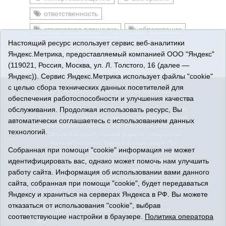
ответственность
стажерская площадка
образование
Настоящий ресурс использует сервис веб-аналитики
кино
банкомат
Яндекс.Метрика, предоставляемый компанией ООО "Яндекс"
(119021, Россия, Москва, ул. Л. Толстого, 16 (далее —
Яндекс)). Сервис Яндекс.Метрика использует файлы "cookie"
с целью сбора технических данных посетителей для
16+
© 2015-2026 Сетевое издание «Омутинское».
обеспечения работоспособности и улучшения качества
Регистрационный номер СМИ Эл № ФС77-65144 от 28
обслуживания. Продолжая использовать ресурс, Вы
марта 2016 г., выданное Федеральной службой по надзору
в сфере связи, информационных технологий и массовых
автоматически соглашаетесь с использованием данных
коммуникаций (Роскомнадзор). Учредитель: АНО "ИИЦ
технологий.
"Сельский вестник", главный редактор - Никонорова
Марина Николаевна. Все права защищены © При
Собранная при помощи "cookie" информация не может
использовании материалов ссылка обязательна.
идентифицировать вас, однако может помочь нам улучшить
Адрес редакции: 627070, Тюменская область, Омутинский
район, с. Омутинское, ул. Советская, 151
работу сайта. Информация об использовании вами данного
Адрес электронной почты редакции:
сайта, собранная при помощи "cookie", будет передаваться
selvest151@yandex.ru, тел.: 8(34544)3-16-73
Яндексу и храниться на серверах Яндекса в РФ. Вы можете
Политика оператора
отказаться от использования "cookie", выбрав
Фото
Видео
Аудио
О нас
Контакты
соответствующие настройки в браузере.
Политика оператора