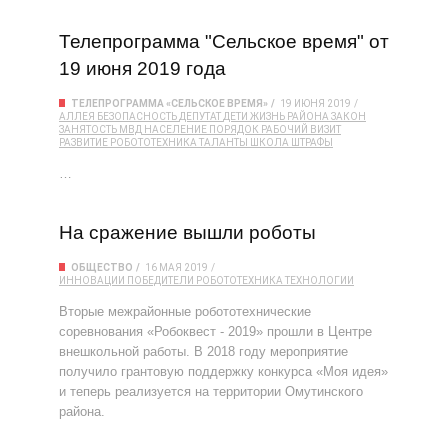
Телепрограмма "Сельское время" от
19 июня 2019 года
ТЕЛЕПРОГРАММА «СЕЛЬСКОЕ ВРЕМЯ»
19 ИЮНЯ 2019
АЛЛЕЯ
БЕЗОПАСНОСТЬ
ДЕПУТАТ
ДЕТИ
ЖИЗНЬ РАЙОНА
ЗАКОН
ЗАНЯТОСТЬ
МВД
НАСЕЛЕНИЕ
ПОРЯДОК
РАБОЧИЙ ВИЗИТ
РАЗВИТИЕ
РОБОТОТЕХНИКА
ТАЛАНТЫ
ШКОЛА
ШТРАФЫ
…
На сражение вышли роботы
ОБЩЕСТВО
16 МАЯ 2019
ИННОВАЦИИ
ПОБЕДИТЕЛИ
РОБОТОТЕХНИКА
ТЕХНОЛОГИИ
Вторые межрайонные робототехнические
соревнования «Робоквест - 2019» прошли в Центре
внешкольной работы. В 2018 году мероприятие
получило грантовую поддержку конкурса «Моя идея»
и теперь реализуется на территории Омутинского
района.