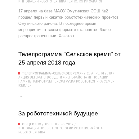
ИННОВАЦИИ
РОБОТОТЕХНИКА
ТЕХНОЛОГИИ
ХАКАТОН
17 апреля на базе МАОУ Омутинская СОШ №2
прошел первый хакатон робототехнических проектов
Омутинского района. В последнее время
мероприятия в таком формате становятся более
распространенными. Хакатон …
Телепрограмма "Сельское время" от
25 апреля 2018 года
ТЕЛЕПРОГРАММА «СЕЛЬСКОЕ ВРЕМЯ»
25 АПРЕЛЯ 2018
АКЦИЯ
ВЕТЕРАНЫ
ВОВ
ДЕТИ
ЖИЗНЬ РАЙОНА
ИННОВАЦИИ
ПАМЯТЬ
ПАТРИОТИЗМ
ПЕРЕЗАГРУЗКА
РОБОТОТЕХНИКА
СЕМЬЯ
ЮБИЛЕЙ
…
За робототехникой будущее
ОБЩЕСТВО
05 СЕНТЯБРЯ 2017
ИННОВАЦИИ
НОВЫЕ ТЕХНОЛОГИИ
РАЗВИТИЕ РАЙОНА
РОБОТОТЕХНИКА