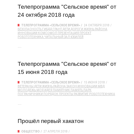
Телепрограмма "Сельское время" от
24 октября 2018 года
ТЕЛЕПРОГРАММА «СЕЛЬСКОЕ ВРЕМЯ»
24 ОКТЯБРЯ 2018
БЕЗОПАСНОСТЬ
ГИБДД
ГРАНТ
ДЕТИ
ДОРОГИ
ЖИЗНЬ РАЙОНА
ИННОВАЦИИ
КОМСОМОЛ
ПРЕЗЕНТАЦИЯ
ПРОЕКТ
РОБОТОТЕХНИКА
ЧИТАЛЬНЫЙ ЗАЛ
ЮБИЛЕЙ
…
Телепрограмма "Сельское время" от
15 июня 2018 года
ТЕЛЕПРОГРАММА «СЕЛЬСКОЕ ВРЕМЯ»
15 ИЮНЯ 2018
ВЕТЕРАНЫ
ДЕТИ
ЖИЗНЬ РАЙОНА
ЗАКОН
ИННОВАЦИИ
МВД
МОЛОДЕЖЬ
МОЯ ИДЕЯ
ПАМЯТНИК
ПАМЯТЬ
ПАРК
ПОГРАНИЧНИКИ
ПОРЯДОК
ПРОЕКТЫ
РАЗВИТИЕ
РОБОТОТЕХНИКА
…
Прошёл первый хакатон
ОБЩЕСТВО
27 АПРЕЛЯ 2018