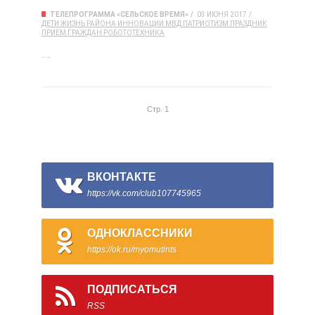
ТЕЛЕПРОГРАММА «СЕЛЬСКОЕ ВРЕМЯ»
03 ИЮНЯ 2017
ДЕТИ
ЖИЗНЬ РАЙОНА
ИННОВАЦИИ
МВД
ПАТРИОТИЗМ
ПРАЗДНИК
ПРИЕМ ГРАЖДАН
РОБОТОТЕХНИКА
…
Стр. 1
ВКОНТАКТЕ
https://vk.com/club107745965
ОДНОКЛАССНИКИ
https://ok.ru/myomutints
ПОДПИСАТЬСЯ
RSS