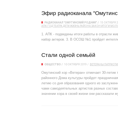
Эфир радиоканала "Омутинск
РАДИОКАНАЛ "ОМУТИНСКИЙ РОДНИК"
15 ОКТЯБРЯ 
АПК
ГОД ТЕАТРА
ДЕТИ
ЖИЗНЬ РАЙОНА
ЗАКОН
ИТОГИ
МОЛ
1. АПК - подведены итоги работы в отрасли жив
набор актеров. 3. В ОСОШ №1 пройдет интелл
Стали одной семьёй
ОБЩЕСТВО
10 ОКТЯБРЯ 2019
ВЕТЕРАНЫ
ПАТРИОТИ
Омутинский хор «Ветеран» отмечает 30-летие т
районного Дома культуры пройдет празднична
летию со дня образования одного из заслуженн
чами самодеятельных артистов разных состав
значении хора в своей жизни они рассказали 