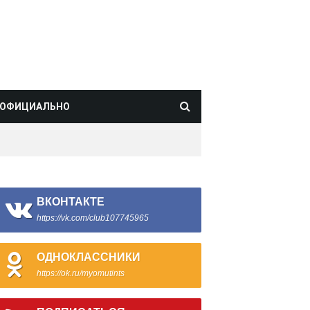
ОФИЦИАЛЬНО
ВКОНТАКТЕ
https://vk.com/club107745965
ОДНОКЛАССНИКИ
https://ok.ru/myomutints