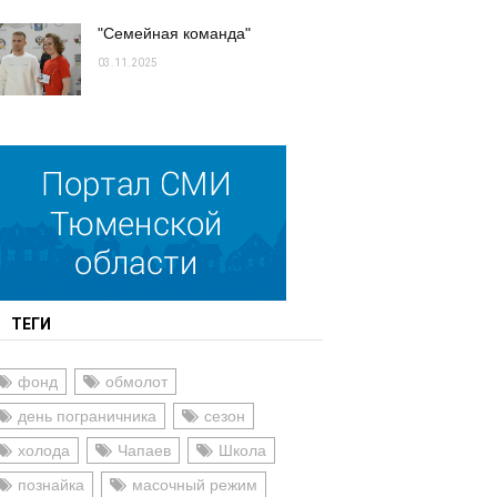
"Семейная команда"
03.11.2025
ТЕГИ
фонд
обмолот
день пограничника
сезон
холода
Чапаев
Школа
познайка
масочный режим