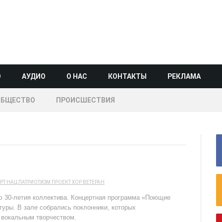
О
АУДИО
О НАС
КОНТАКТЫ
РЕКЛАМА
ОБЩЕСТВО
ПРОИСШЕСТВИЯ
РТ
НАЦ
ПАТРИОТИЗМ
ПРОЕКТ
ХОР ВЕТЕРАН
ю 30-летия коллектива. Концертная программа «Поющие
туры. В зале собрались поклонники, которых
 вокальным творчеством.