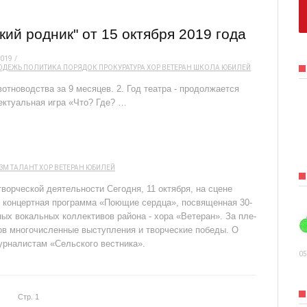
ий родник" от 15 октября 2019 года
2019
ОДЕЖЬ
ПОЛИТИКА
ПОРЯДОК
ПРОКУРАТУРА
ХОР ВЕТЕРАН
ШКОЛА
ЮБИЛЕЙ
отноводства за 9 месяцев. 2. Год театра - продолжается
ектуальная игра «Что? Где? …
ЗМ
ТАЛАНТ
ХОР ВЕТЕРАН
ЮБИЛЕЙ
ворческой деятельности Сегодня, 11 октября, на сцене
я концертная программа «Поющие сердца», посвященная 30-
ых вокальных коллективов района - хора «Ветеран». За пле-
ов многочисленные выступления и творческие победы. О
журналистам «Сельского вестника».
05
Стр. 1