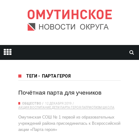
ТЕГИ
-
ПАРТА ГЕРОЯ
Почётная парта для учеников
ОБЩЕСТВО
12 ДЕКАБРЯ 2019
АКЦИЯ
ВОСПИТАНИЕ
ДЕТИ
ПАРТА ГЕРОЯ
ПАТРИОТИЗМ
ШКОЛА
Омутинская СОШ № 1 первой из образовательных
учреждений района присоединилась к Всероссийской
акции «Парта героя»