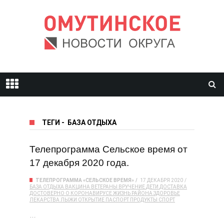
ТЕГИ
-
БАЗА ОТДЫХА
Телепрограмма Сельское время от
17 декабря 2020 года.
ТЕЛЕПРОГРАММА «СЕЛЬСКОЕ ВРЕМЯ»
17 ДЕКАБРЯ 2020
БАЗА ОТДЫХА
ВАКЦИНА
ВЕТЕРАНЫ
ВРУЧЕНИЕ
ДЕТИ
ДОСТАВКА
ДОСТОВЕРНО О КОРОНАВИРУСЕ
ЖИЗНЬ РАЙОНА
ЗДОРОВЬЕ
ЛЕКАРСТВА
ЛЫЖИ
ОТКРЫТИЕ
ПАСПОРТ
ПРОДУКТЫ
СПОРТ
…