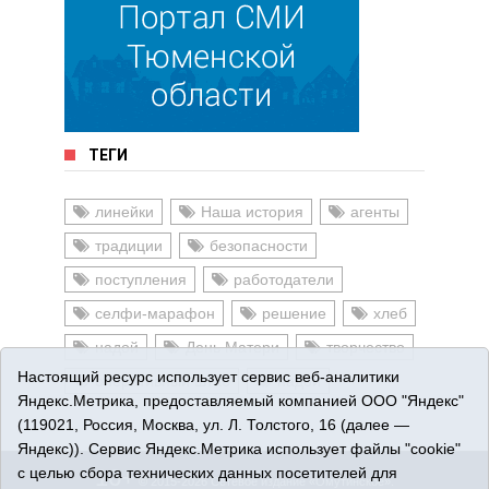
ТЕГИ
линейки
Наша история
агенты
традиции
безопасности
поступления
работодатели
селфи-марафон
решение
хлеб
надой
День Матери
творчество
Настоящий ресурс использует сервис веб-аналитики
оперативный штаб
надои
Яндекс.Метрика, предоставляемый компанией ООО "Яндекс"
(119021, Россия, Москва, ул. Л. Толстого, 16 (далее —
Яндекс)). Сервис Яндекс.Метрика использует файлы "cookie"
с целью сбора технических данных посетителей для
16+
© 2015-2026 Сетевое издание «Омутинское».