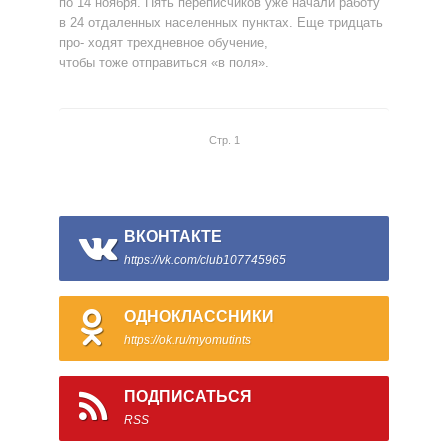
по 14 ноября. Пять переписчиков уже начали работу
в 24 отдаленных населенных пунктах. Еще тридцать
про- ходят трехдневное обучение,
чтобы тоже отправиться «в поля».
Стр. 1
ВКОНТАКТЕ
https://vk.com/club107745965
ОДНОКЛАССНИКИ
https://ok.ru/myomutints
ПОДПИСАТЬСЯ
RSS