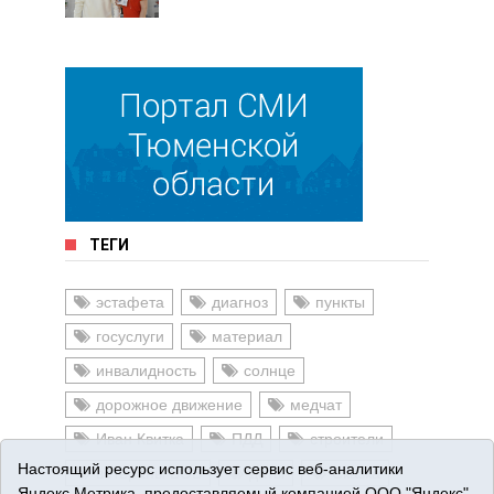
ТЕГИ
эстафета
диагноз
пункты
госуслуги
материал
инвалидность
солнце
дорожное движение
медчат
Иван Квитка
ПДД
строители
Настоящий ресурс использует сервис веб-аналитики
ветераны ВОВ
даты
Сказка
Яндекс.Метрика, предоставляемый компанией ООО "Яндекс"