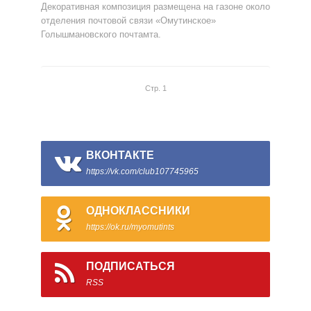
Декоративная композиция размещена на газоне около
отделения почтовой связи «Омутинское»
Голышмановского почтамта.
Стр. 1
ВКОНТАКТЕ
https://vk.com/club107745965
ОДНОКЛАССНИКИ
https://ok.ru/myomutints
ПОДПИСАТЬСЯ
RSS