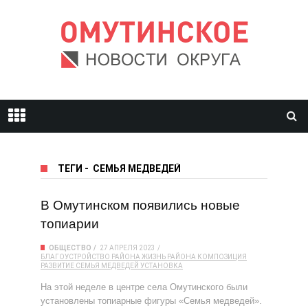
ТЕГИ
-
СЕМЬЯ МЕДВЕДЕЙ
В Омутинском появились новые
топиарии
ОБЩЕСТВО
27 АПРЕЛЯ 2023
БЛАГОУСТРОЙСТВО РАЙОНА
ЖИЗНЬ РАЙОНА
КОМПОЗИЦИЯ
РАЗВИТИЕ
СЕМЬЯ МЕДВЕДЕЙ
УСТАНОВКА
На этой неделе в центре села Омутинского были
установлены топиарные фигуры «Семья медведей».