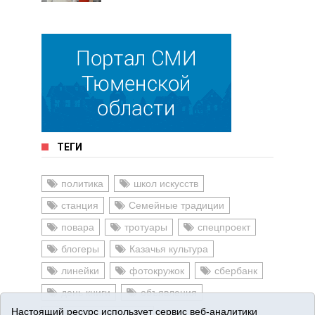
ТЕГИ
политика
школ искусств
станция
Семейные традиции
повара
тротуары
спецпроект
блогеры
Казачья культура
линейки
фотокружок
сбербанк
день книги
объявления
Настоящий ресурс использует сервис веб-аналитики
моя малая родина