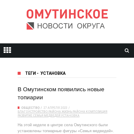
ТЕГИ
-
УСТАНОВКА
В Омутинском появились новые
топиарии
ОБЩЕСТВО
27 АПРЕЛЯ 2023
БЛАГОУСТРОЙСТВО РАЙОНА
ЖИЗНЬ РАЙОНА
КОМПОЗИЦИЯ
РАЗВИТИЕ
СЕМЬЯ МЕДВЕДЕЙ
УСТАНОВКА
На этой неделе в центре села Омутинского были
установлены топиарные фигуры «Семья медведей».