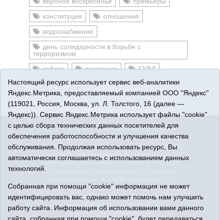
вербное воскресенье
премьеры
конституция
отношения
водоснабжение
день солидарности в борьбе с
терроризмом
забота
рождение
ГУВД
Настоящий ресурс использует сервис веб-аналитики
спектакль
Яндекс.Метрика, предоставляемый компанией ООО "Яндекс"
(119021, Россия, Москва, ул. Л. Толстого, 16 (далее —
Яндекс)). Сервис Яндекс.Метрика использует файлы "cookie"
с целью сбора технических данных посетителей для
16+
© 2015-2026 Сетевое издание «Омутинское».
обеспечения работоспособности и улучшения качества
Регистрационный номер СМИ Эл № ФС77-65144 от 28
обслуживания. Продолжая использовать ресурс, Вы
марта 2016 г., выданное Федеральной службой по надзору
в сфере связи, информационных технологий и массовых
автоматически соглашаетесь с использованием данных
коммуникаций (Роскомнадзор). Учредитель: АНО "ИИЦ
технологий.
"Сельский вестник", главный редактор - Никонорова
Марина Николаевна. Все права защищены © При
Собранная при помощи "cookie" информация не может
использовании материалов ссылка обязательна.
идентифицировать вас, однако может помочь нам улучшить
Адрес редакции: 627070, Тюменская область, Омутинский
район, с. Омутинское, ул. Советская, 151
работу сайта. Информация об использовании вами данного
Адрес электронной почты редакции:
сайта, собранная при помощи "cookie", будет передаваться