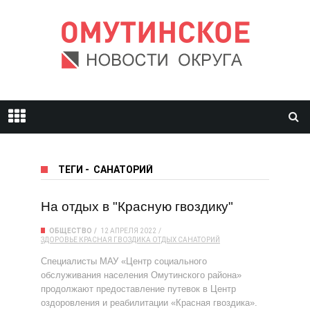
ТЕГИ
-
САНАТОРИЙ
На отдых в "Красную гвоздику"
ОБЩЕСТВО
12 АПРЕЛЯ 2022
ЗДОРОВЬЕ
КРАСНАЯ ГВОЗДИКА
ОТДЫХ
САНАТОРИЙ
Специалисты МАУ «Центр социального
обслуживания населения Омутинского района»
продолжают предоставление путевок в Центр
оздоровления и реабилитации «Красная гвоздика».