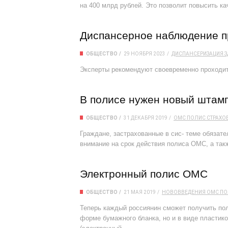
на 400 млрд рублей. Это позволит повысить к
Диспансерное наблюдение п
ОБЩЕСТВО
29 НОЯБРЯ 2023
ДИСПАНСЕРИЗАЦИЯ
З
Эксперты рекомендуют своевременно проходи
В полисе нужен новый штам
ОБЩЕСТВО
31 ДЕКАБРЯ 2019
ОМС
ПОЛИС
СТРАХО
Граждане, застрахованные в сис- теме обязат
внимание на срок действия полиса ОМС, а так
Электронный полис ОМС
ОБЩЕСТВО
21 МАЯ 2019
НОВОВВЕДЕНИЯ
ОМС
ПО
Теперь каждый россиянин сможет получить пол
форме бумажного бланка, но и в виде пластик