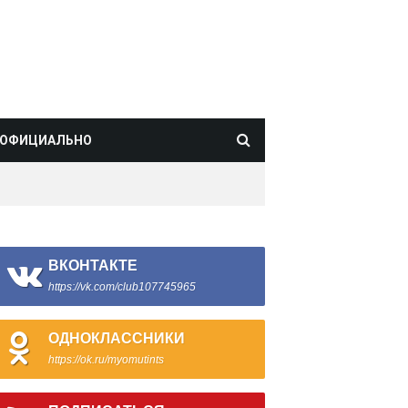
ОФИЦИАЛЬНО
ВКОНТАКТЕ
https://vk.com/club107745965
ОДНОКЛАССНИКИ
https://ok.ru/myomutints