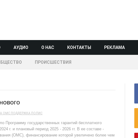
О
АУДИО
О НАС
КОНТАКТЫ
РЕКЛАМА
ОБЩЕСТВО
ПРОИСШЕСТВИЯ
 нового
А
ОМС
ПОДДЕРЖКА
ПОЛИС
ло Программу государственных гарантий бесплатного
24 г. и плановый период 2025 - 2026 гг. В ее составе -
вания (ОМС), финансирование которой увеличено более чем