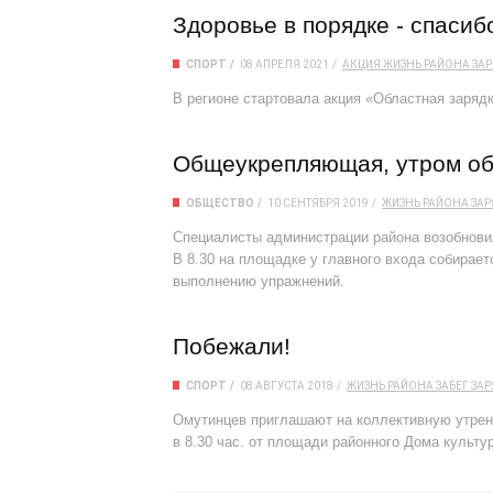
Здоровье в порядке - спасиб
СПОРТ
08 АПРЕЛЯ 2021
АКЦИЯ
ЖИЗНЬ РАЙОНА
ЗА
В регионе стартовала акция «Областная заряд
Общеукрепляющая, утром о
ОБЩЕСТВО
10 СЕНТЯБРЯ 2019
ЖИЗНЬ РАЙОНА
ЗАР
Специалисты администрации района возобновил
В 8.30 на площадке у главного входа собирает
выполнению упражнений.
Побежали!
СПОРТ
08 АВГУСТА 2018
ЖИЗНЬ РАЙОНА
ЗАБЕГ
ЗАР
Омутинцев приглашают на коллективную утрен
в 8.30 час. от площади районного Дома культу