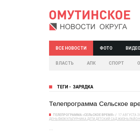
ВСЕ НОВОСТИ
ФОТО
ВИДЕ
ВЛАСТЬ
АПК
СПОРТ
ТЕГИ
-
ЗАРЯДКА
Телепрограмма Сельское врем
ТЕЛЕПРОГРАММА «СЕЛЬСКОЕ ВРЕМЯ»
17 АВГУСТА 2
ДЕНЬ ФИЗКУЛЬТУРНИКА
ДЕТИ
ДЕТСКИЙ САД
ЖИЗНЬ РАЙО
…