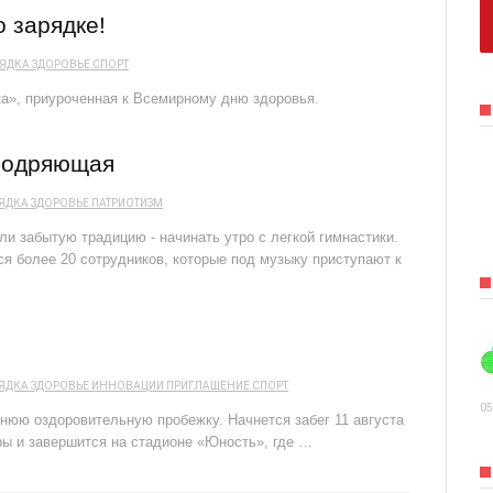
о зарядке!
РЯДКА
ЗДОРОВЬЕ
СПОРТ
ка», приуроченная к Всемирному дню здоровья.
бодряющая
ЯДКА
ЗДОРОВЬЕ
ПАТРИОТИЗМ
и забытую традицию - начинать утро с легкой гимнастики.
ся более 20 сотрудников, которые под музыку приступают к
ЯДКА
ЗДОРОВЬЕ
ИННОВАЦИИ
ПРИГЛАШЕНИЕ
СПОРТ
05
нюю оздоровительную пробежку. Начнется забег 11 августа
ры и завершится на стадионе «Юность», где …