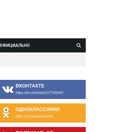
ОФИЦИАЛЬНО
ВКОНТАКТЕ
https://vk.com/club107745965
ОДНОКЛАССНИКИ
https://ok.ru/myomutints