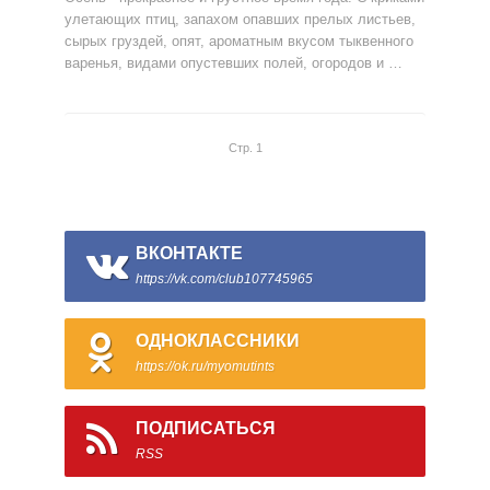
улетающих птиц, запахом опавших прелых листьев,
сырых груздей, опят, ароматным вкусом тыквенного
варенья, видами опустевших полей, огородов и …
Стр. 1
ВКОНТАКТЕ
https://vk.com/club107745965
ОДНОКЛАССНИКИ
https://ok.ru/myomutints
ПОДПИСАТЬСЯ
RSS