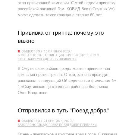
этап прививочной кампании. С этой недели прививку
российской вакциной Гам- КОВИД-Вак («Спутник V»)
могут сделать также граждане старше 60 лет.
Прививка от гриппа: почему это
важно
ОБЩЕСТВО
16 ОКТЯБРЯ 2020
БЕЗОПАСНОСТЬ
ВАКЦИНАЦИЯ
ГРИПП
ДОСТОВЕРНО О
КОРОНАВИРУСЕ
ЗДОРОВЬЕ
ПРИВИВКИ
В Омутинском районе продолжается прививочная
кампания против гриппа. О том, как она проходит,
рассказал заведующий Объединенным филиалом №
1 «Омутинская центральная районная больница»
Олег Вандышев.
Отправился в путь "Поезд добра"
ОБЩЕСТВО
24 СЕНТЯБРЯ 2020
БЕЗОПАСНОСТЬ
ЗДОРОВЬЕ
ПОЕЗД ДОБРА
ПРИВИВКИ
Осень - прекрасное и грустное время года. С криками