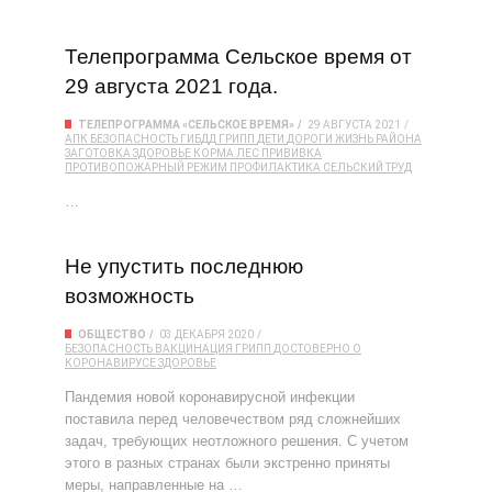
Телепрограмма Сельское время от
29 августа 2021 года.
ТЕЛЕПРОГРАММА «СЕЛЬСКОЕ ВРЕМЯ»
29 АВГУСТА 2021
АПК
БЕЗОПАСНОСТЬ
ГИБДД
ГРИПП
ДЕТИ
ДОРОГИ
ЖИЗНЬ РАЙОНА
ЗАГОТОВКА
ЗДОРОВЬЕ
КОРМА
ЛЕС
ПРИВИВКА
ПРОТИВОПОЖАРНЫЙ РЕЖИМ
ПРОФИЛАКТИКА
СЕЛЬСКИЙ ТРУД
…
Не упустить последнюю
возможность
ОБЩЕСТВО
03 ДЕКАБРЯ 2020
БЕЗОПАСНОСТЬ
ВАКЦИНАЦИЯ
ГРИПП
ДОСТОВЕРНО О
КОРОНАВИРУСЕ
ЗДОРОВЬЕ
Пандемия новой коронавирусной инфекции
поставила перед человечеством ряд сложнейших
задач, требующих неотложного решения. С учетом
этого в разных странах были экстренно приняты
меры, направленные на …