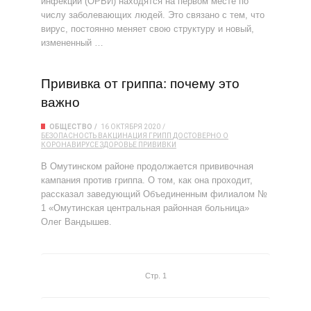
инфекции (ОРВИ) находятся на первом месте по
числу заболевающих людей. Это связано с тем, что
вирус, постоянно меняет свою структуру и новый,
измененный …
Прививка от гриппа: почему это
важно
ОБЩЕСТВО
16 ОКТЯБРЯ 2020
БЕЗОПАСНОСТЬ
ВАКЦИНАЦИЯ
ГРИПП
ДОСТОВЕРНО О
КОРОНАВИРУСЕ
ЗДОРОВЬЕ
ПРИВИВКИ
В Омутинском районе продолжается прививочная
кампания против гриппа. О том, как она проходит,
рассказал заведующий Объединенным филиалом №
1 «Омутинская центральная районная больница»
Олег Вандышев.
Стр. 1