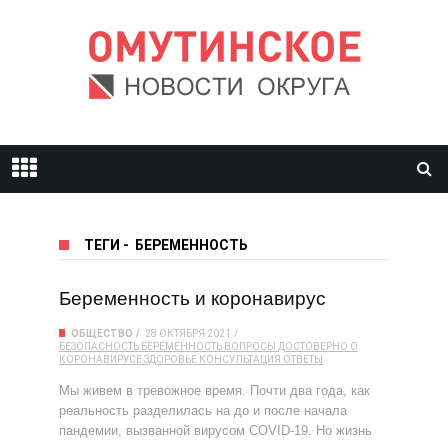
ТЕГИ
-
БЕРЕМЕННОСТЬ
Беременность и коронавирус
ОБЩЕСТВО
28 ОКТЯБРЯ 2021
БЕЗОПАСНОСТЬ
БЕРЕМЕННОСТЬ
ВОПРОСЫ
ДОСТОВЕРНО О
КОРОНАВИРУСЕ
ЗДОРОВЬЕ
КОНСУЛЬТАЦИЯ
ОТВЕТЫ
Мы живем в тревожное время. Почти два года, как
реальность разделилась на до и после начала
пандемии, вызванной вирусом COVID-19. Но жизнь