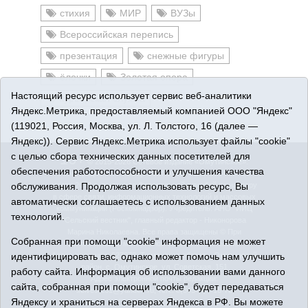
стихия
МИР
ВУЗы
Всероссийская перепись
презентация
снежные фигуры
ёлочки
Золотая опора
Настоящий ресурс использует сервис веб-аналитики
курьерская служба
Яндекс.Метрика, предоставляемый компанией ООО "Яндекс"
(119021, Россия, Москва, ул. Л. Толстого, 16 (далее —
Яндекс)). Сервис Яндекс.Метрика использует файлы "cookie"
с целью сбора технических данных посетителей для
16+
© 2015-2026 Сетевое издание «Омутинское».
обеспечения работоспособности и улучшения качества
Регистрационный номер СМИ Эл № ФС77-65144 от 28
обслуживания. Продолжая использовать ресурс, Вы
марта 2016 г., выданное Федеральной службой по надзору
в сфере связи, информационных технологий и массовых
автоматически соглашаетесь с использованием данных
коммуникаций (Роскомнадзор). Учредитель: АНО "ИИЦ
технологий.
"Сельский вестник", главный редактор - Никонорова
Марина Николаевна. Все права защищены © При
Собранная при помощи "cookie" информация не может
использовании материалов ссылка обязательна.
идентифицировать вас, однако может помочь нам улучшить
Адрес редакции: 627070, Тюменская область, Омутинский
район, с. Омутинское, ул. Советская, 151
работу сайта. Информация об использовании вами данного
Адрес электронной почты редакции:
сайта, собранная при помощи "cookie", будет передаваться
selvest151@yandex.ru, тел.: 8(34544)3-16-73
Яндексу и храниться на серверах Яндекса в РФ. Вы можете
Политика оператора