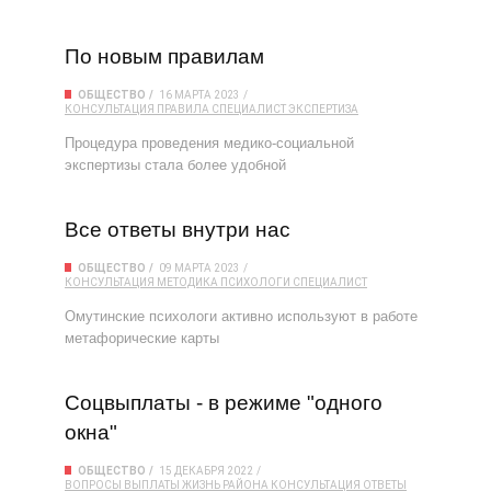
По новым правилам
ОБЩЕСТВО
16 МАРТА 2023
КОНСУЛЬТАЦИЯ
ПРАВИЛА
СПЕЦИАЛИСТ
ЭКСПЕРТИЗА
Процедура проведения медико-социальной
экспертизы стала более удобной
Все ответы внутри нас
ОБЩЕСТВО
09 МАРТА 2023
КОНСУЛЬТАЦИЯ
МЕТОДИКА
ПСИХОЛОГИ
СПЕЦИАЛИСТ
Омутинские психологи активно используют в работе
метафорические карты
Соцвыплаты - в режиме "одного
окна"
ОБЩЕСТВО
15 ДЕКАБРЯ 2022
ВОПРОСЫ
ВЫПЛАТЫ
ЖИЗНЬ РАЙОНА
КОНСУЛЬТАЦИЯ
ОТВЕТЫ