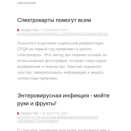
населения.
Спектрокарты помогут всем
ОБЩЕСТВО
30 ЯНВАРЯ 2024
КОНСУЛЬТАЦИЯ
ПОДДЕРЖКА
СПЕКТРОКАРТЫ
СПЕЦИАЛИСТЫ
Психологи отделения социальной реабилитации
СРЦН не первый год применяют в работе
спектрокарты. Этот метод арт-терапии основан на
использовании фотографии, которая стимулирует
воображение и творчество, помогает выражать
чувства, перерабатывать информацию и решать
личностные проблемы.
Энтеровирусная инфекция - мойте
руки и фрукты!
ОБЩЕСТВО
03 АВГУСТА 2023
БЕЗОПАСНОСТЬ
ЗДОРОВЬЕ
ИНФЕКЦИЯ
КОНСУЛЬТАЦИЯ
СПЕЦИАЛИСТ
ЭНТЕРОВИРУС
О способах заражения опасными энтеровирусами и