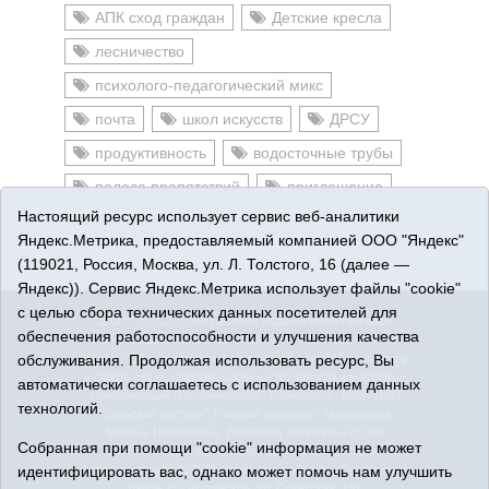
АПК сход граждан
Детские кресла
лесничество
психолого-педагогический микс
почта
школ искусств
ДРСУ
продуктивность
водосточные трубы
полоса препятствий
приглашение
Настоящий ресурс использует сервис веб-аналитики
настоятель
прихожане
Яндекс.Метрика, предоставляемый компанией ООО "Яндекс"
(119021, Россия, Москва, ул. Л. Толстого, 16 (далее —
Яндекс)). Сервис Яндекс.Метрика использует файлы "cookie"
с целью сбора технических данных посетителей для
16+
© 2015-2026 Сетевое издание «Омутинское».
обеспечения работоспособности и улучшения качества
Регистрационный номер СМИ Эл № ФС77-65144 от 28
обслуживания. Продолжая использовать ресурс, Вы
марта 2016 г., выданное Федеральной службой по надзору
в сфере связи, информационных технологий и массовых
автоматически соглашаетесь с использованием данных
коммуникаций (Роскомнадзор). Учредитель: АНО "ИИЦ
технологий.
"Сельский вестник", главный редактор - Никонорова
Марина Николаевна. Все права защищены © При
Собранная при помощи "cookie" информация не может
использовании материалов ссылка обязательна.
идентифицировать вас, однако может помочь нам улучшить
Адрес редакции: 627070, Тюменская область, Омутинский
район, с. Омутинское, ул. Советская, 151