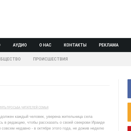
О
АУДИО
О НАС
КОНТАКТЫ
РЕКЛАМА
ОБЩЕСТВО
ПРОИСШЕСТВИЯ
МЯТЬ
ПРОСЬБА ЧИТАТЕЛЕЙ
СЕМЬЯ
 должен каждый человек, уверена жительница села
ь в редакцию, чтобы рассказать о своей свекрови Ираиде
совсем недавно - в октябре этого года, не дожив неделю