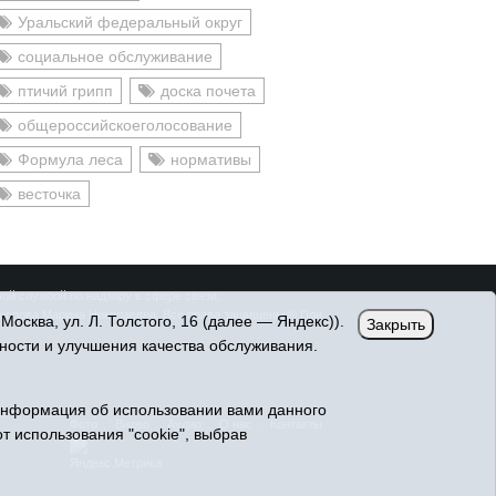
Уральский федеральный округ
социальное обслуживание
птичий грипп
доска почета
общероссийскоеголосование
Формула леса
нормативы
весточка
ой службой по надзору в сфере связи,
онорова Марина Николаевна. Все права защищены © При
сква, ул. Л. Толстого, 16 (далее — Яндекс)).
Закрыть
ности и улучшения качества обслуживания.
Информация об использовании вами данного
Фото
Видео
Аудио
О нас
Контакты
т использования "cookie", выбрав