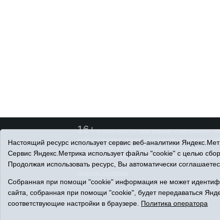
16+
© 2015-2026 Сетевое издание «Омутинское». Ре
информационных технологий и массовых коммуникаций 
Настоящий ресурс использует сервис веб-аналитики Яндекс.Метр
использовании материалов ссылка обязательна.
Сервис Яндекс.Метрика использует файлы "cookie" с целью сбо
Адрес редакции: 627070, Тюменская область, Омутинский
Продолжая использовать ресурс, Вы автоматически соглашаетес
Адрес электронной почты редакции: selvest151@yandex.r
Политика оператора
Собранная при помощи "cookie" информация не может идентифи
сайта, собранная при помощи "cookie", будет передаваться Янде
соответствующие настройки в браузере.
Политика оператора