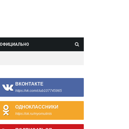
ОФИЦИАЛЬНО
ВКОНТАКТЕ
https://vk.com/club107745965
ОДНОКЛАССНИКИ
https://ok.ru/myomutints