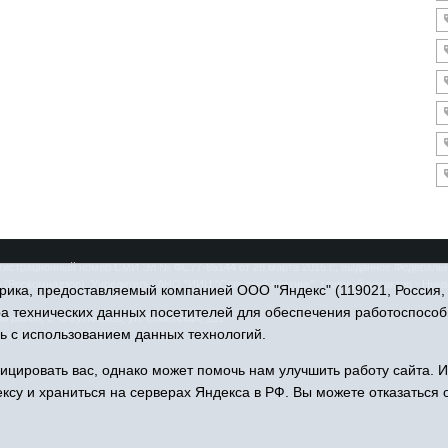
гистрационный номер СМИ Эл № ФС77-65144 от 28 марта 2016 г., выданное Федеральн
(Роскомнадзор). Учредитель: АНО "ИИЦ "Сельский вестник", главный редактор - Ник
ика, предоставляемый компанией ООО "Яндекс" (119021, Россия, Мо
ра технических данных посетителей для обеспечения работоспособ
 район, с. Омутинское, ул. Советская, 151
ь с использованием данных технологий.
u, тел.: 8(34544)3-16-73
цировать вас, однако может помочь нам улучшить работу сайта. 
ксу и храниться на серверах Яндекса в РФ. Вы можете отказаться о