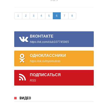
1
2
3
4
5
6
7
8
ВКОНТАКТЕ
https://vk.com/club107745965
ОДНОКЛАССНИКИ
https://ok.ru/myomutints
ПОДПИСАТЬСЯ
RSS
ВИДЕО