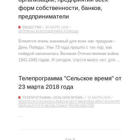
форм собственности, банков,
предприниматели
ОБЩЕСТВО
28 МАРТА 2018
ВЕТЕРАНЫ
ВОВ
ПОДДЕРЖКА
ПОМОЩЬ
Близится очень значимый для всех нас праздник -
День Победы. Уже 73 года прошло с тех пор, как
победой закончилась Великая Отечественная война
1941-1945 годов. И сегодня, спустя много лет, для …
Телепрограмма "Сельское время" от
23 марта 2018 года
ТЕЛЕПРОГРАММА «СЕЛЬСКОЕ ВРЕМЯ»
23 МАРТА 2018
БЕЗОПАСНОСТЬ
ЖИЗНЬ РАЙОНА
ЗАГС
ЗДОРОВЬЕ
ИФНС
КОНКУРС
МВД
НАЛОГИ
ПОМОЩЬ
СЕМЬЯ
ЧТЕНИЕ
ЮБИЛЕЙ
…
Стр. 6