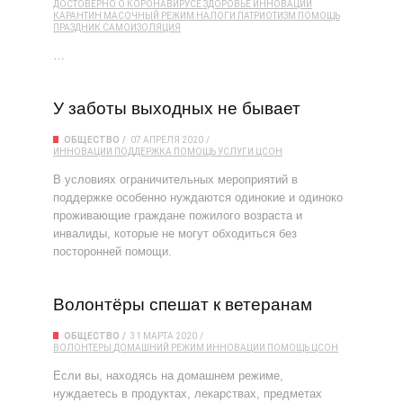
ДОСТОВЕРНО О КОРОНАВИРУСЕ
ЗДОРОВЬЕ
ИННОВАЦИИ
КАРАНТИН
МАСОЧНЫЙ РЕЖИМ
НАЛОГИ
ПАТРИОТИЗМ
ПОМОЩЬ
ПРАЗДНИК
САМОИЗОЛЯЦИЯ
…
У заботы выходных не бывает
ОБЩЕСТВО
07 АПРЕЛЯ 2020
ИННОВАЦИИ
ПОДДЕРЖКА
ПОМОЩЬ
УСЛУГИ
ЦСОН
В условиях ограничительных мероприятий в
поддержке особенно нуждаются одинокие и одиноко
проживающие граждане пожилого возраста и
инвалиды, которые не могут обходиться без
посторонней помощи.
Волонтёры спешат к ветеранам
ОБЩЕСТВО
31 МАРТА 2020
ВОЛОНТЕРЫ
ДОМАШНИЙ РЕЖИМ
ИННОВАЦИИ
ПОМОЩЬ
ЦСОН
Если вы, находясь на домашнем режиме,
нуждаетесь в продуктах, лекарствах, предметах