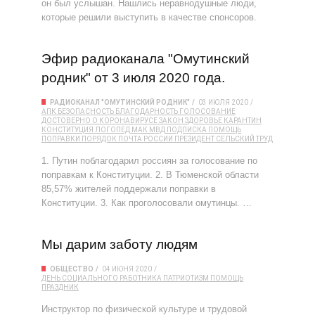
он был услышан. Нашлись неравнодушные люди,
которые решили выступить в качестве спонсоров.
Эфир радиоканала "Омутинский
родник" от 3 июля 2020 года.
РАДИОКАНАЛ "ОМУТИНСКИЙ РОДНИК"
03 ИЮЛЯ 2020
АПК
БЕЗОПАСНОСТЬ
БЛАГОДАРНОСТЬ
ГОЛОСОВАНИЕ
ДОСТОВЕРНО О КОРОНАВИРУСЕ
ЗАКОН
ЗДОРОВЬЕ
КАРАНТИН
КОНСТИТУЦИЯ
ЛОГОПЕД
МАК
МВД
ПОДПИСКА
ПОМОЩЬ
ПОПРАВКИ
ПОРЯДОК
ПОЧТА РОССИИ
ПРЕЗИДЕНТ
СЕЛЬСКИЙ ТРУД
1. Путин поблагодарил россиян за голосование по
поправкам к Конституции. 2. В Тюменской области
85,57% жителей поддержали поправки в
Конституции. 3. Как проголосовали омутинцы. …
Мы дарим заботу людям
ОБЩЕСТВО
04 ИЮНЯ 2020
ДЕНЬ СОЦИАЛЬНОГО РАБОТНИКА
ПАТРИОТИЗМ
ПОМОЩЬ
ПРАЗДНИК
Инструктор по физической культуре и трудовой