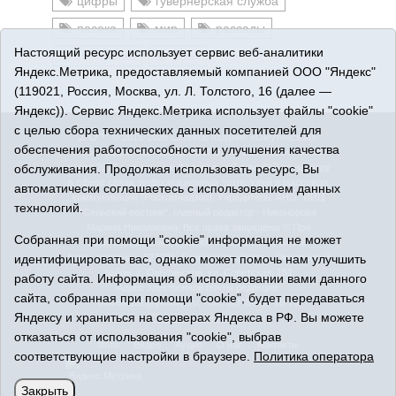
цифры
гувернерская служба
пасека
мир
рассады
Настоящий ресурс использует сервис веб-аналитики
лекарства
брак
Яндекс.Метрика, предоставляемый компанией ООО "Яндекс"
(119021, Россия, Москва, ул. Л. Толстого, 16 (далее —
Яндекс)). Сервис Яндекс.Метрика использует файлы "cookie"
с целью сбора технических данных посетителей для
16+
© 2015-2026 Сетевое издание «Омутинское».
обеспечения работоспособности и улучшения качества
Регистрационный номер СМИ Эл № ФС77-65144 от 28
обслуживания. Продолжая использовать ресурс, Вы
марта 2016 г., выданное Федеральной службой по надзору
в сфере связи, информационных технологий и массовых
автоматически соглашаетесь с использованием данных
коммуникаций (Роскомнадзор). Учредитель: АНО "ИИЦ
технологий.
"Сельский вестник", главный редактор - Никонорова
Марина Николаевна. Все права защищены © При
Собранная при помощи "cookie" информация не может
использовании материалов ссылка обязательна.
идентифицировать вас, однако может помочь нам улучшить
Адрес редакции: 627070, Тюменская область, Омутинский
район, с. Омутинское, ул. Советская, 151
работу сайта. Информация об использовании вами данного
Адрес электронной почты редакции:
сайта, собранная при помощи "cookie", будет передаваться
selvest151@yandex.ru, тел.: 8(34544)3-16-73
Яндексу и храниться на серверах Яндекса в РФ. Вы можете
Политика оператора
отказаться от использования "cookie", выбрав
Фото
Видео
Аудио
О нас
Контакты
соответствующие настройки в браузере.
Политика оператора
Закрыть