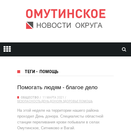
ТЕГИ
-
ПОМОЩЬ
Помогать людям - благое дело
ОБЩЕСТВО
11 МАРТА 2021
БЕЗОПАСНОСТЬ
ДЕНЬ ДОНОРА
ЗДОРОВЬЕ
ПОМОЩЬ
На этой неделе на территории нашего района
проходил День донора. Специалисты областной
станции переливания крови побывали в селах
Омутинское, Ситниково и Вагай.