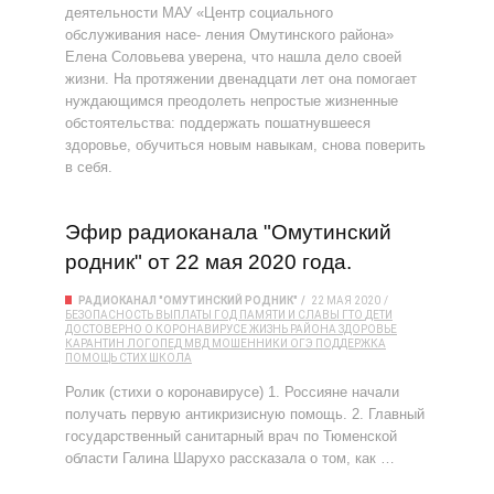
деятельности МАУ «Центр социального
обслуживания насе- ления Омутинского района»
Елена Соловьева уверена, что нашла дело своей
жизни. На протяжении двенадцати лет она помогает
нуждающимся преодолеть непростые жизненные
обстоятельства: поддержать пошатнувшееся
здоровье, обучиться новым навыкам, снова поверить
в себя.
Эфир радиоканала "Омутинский
родник" от 22 мая 2020 года.
РАДИОКАНАЛ "ОМУТИНСКИЙ РОДНИК"
22 МАЯ 2020
БЕЗОПАСНОСТЬ
ВЫПЛАТЫ
ГОД ПАМЯТИ И СЛАВЫ
ГТО
ДЕТИ
ДОСТОВЕРНО О КОРОНАВИРУСЕ
ЖИЗНЬ РАЙОНА
ЗДОРОВЬЕ
КАРАНТИН
ЛОГОПЕД
МВД
МОШЕННИКИ
ОГЭ
ПОДДЕРЖКА
ПОМОЩЬ
СТИХ
ШКОЛА
Ролик (стихи о коронавирусе) 1. Россияне начали
получать первую антикризисную помощь. 2. Главный
государственный санитарный врач по Тюменской
области Галина Шарухо рассказала о том, как …