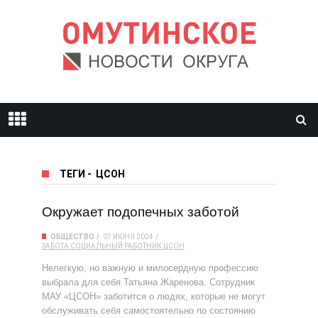
ТЕГИ
-
ЦСОН
Окружает подопечных заботой
ОБЩЕСТВО
07 ИЮНЯ 2024
ЗАБОТА
СОЦИАЛЬНЫЙ РАБОТНИК
ЦСОН
Нелегкую, но важную и милосердную профессию
выбрала для себя Татьяна Жаренова. Сотрудник
МАУ «ЦСОН» заботится о людях, которые не могут
обслуживать себя самостоятельно по состоянию