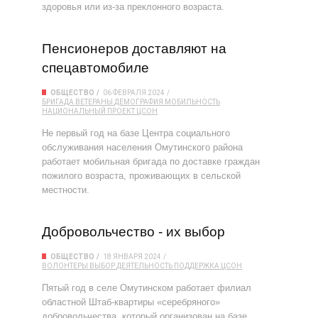
здоровья или из-за преклонного возраста.
Пенсионеров доставляют на
спецавтомобиле
ОБЩЕСТВО
06 ФЕВРАЛЯ 2024
БРИГАДА
ВЕТЕРАНЫ
ДЕМОГРАФИЯ
МОБИЛЬНОСТЬ
НАЦИОНАЛЬНЫЙ ПРОЕКТ
ЦСОН
Не первый год на базе Центра социального
обслуживания населения Омутинского района
работает мобильная бригада по доставке граждан
пожилого возраста, проживающих в сельской
местности.
Добровольчество - их выбор
ОБЩЕСТВО
18 ЯНВАРЯ 2024
ВОЛОНТЕРЫ
ВЫБОР
ДЕЯТЕЛЬНОСТЬ
ПОДДЕРЖКА
ЦСОН
Пятый год в селе Омутинском работает филиал
областной Штаб-квартиры «серебряного»
добровольчества, который организован на базе