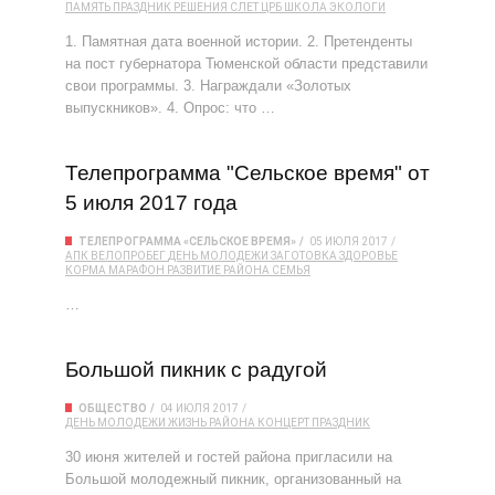
ПАМЯТЬ
ПРАЗДНИК
РЕШЕНИЯ
СЛЕТ
ЦРБ
ШКОЛА
ЭКОЛОГИ
1. Памятная дата военной истории. 2. Претенденты
на пост губернатора Тюменской области представили
свои программы. 3. Награждали «Золотых
выпускников». 4. Опрос: что …
Телепрограмма "Сельское время" от
5 июля 2017 года
ТЕЛЕПРОГРАММА «СЕЛЬСКОЕ ВРЕМЯ»
05 ИЮЛЯ 2017
АПК
ВЕЛОПРОБЕГ
ДЕНЬ МОЛОДЕЖИ
ЗАГОТОВКА
ЗДОРОВЬЕ
КОРМА
МАРАФОН
РАЗВИТИЕ РАЙОНА
СЕМЬЯ
…
Большой пикник с радугой
ОБЩЕСТВО
04 ИЮЛЯ 2017
ДЕНЬ МОЛОДЕЖИ
ЖИЗНЬ РАЙОНА
КОНЦЕРТ
ПРАЗДНИК
30 июня жителей и гостей района пригласили на
Большой молодежный пикник, организованный на