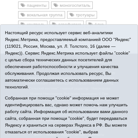
пациенты
моногоспиталь
вокальная группа
тротуары
контроль
агрофирма
ёлка
Настоящий ресурс использует сервис веб-аналитики
конопля
день работника культуры
Яндекс.Метрика, предоставляемый компанией ООО "Яндекс"
(119021, Россия, Москва, ул. Л. Толстого, 16 (далее —
Яндекс)). Сервис Яндекс.Метрика использует файлы "cookie"
с целью сбора технических данных посетителей для
16+
© 2015-2026 Сетевое издание «Омутинское».
обеспечения работоспособности и улучшения качества
Регистрационный номер СМИ Эл № ФС77-65144 от 28
обслуживания. Продолжая использовать ресурс, Вы
марта 2016 г., выданное Федеральной службой по надзору
в сфере связи, информационных технологий и массовых
автоматически соглашаетесь с использованием данных
коммуникаций (Роскомнадзор). Учредитель: АНО "ИИЦ
технологий.
"Сельский вестник", главный редактор - Никонорова
Марина Николаевна. Все права защищены © При
Собранная при помощи "cookie" информация не может
использовании материалов ссылка обязательна.
идентифицировать вас, однако может помочь нам улучшить
Адрес редакции: 627070, Тюменская область, Омутинский
район, с. Омутинское, ул. Советская, 151
работу сайта. Информация об использовании вами данного
Адрес электронной почты редакции:
сайта, собранная при помощи "cookie", будет передаваться
selvest151@yandex.ru, тел.: 8(34544)3-16-73
Яндексу и храниться на серверах Яндекса в РФ. Вы можете
Политика оператора
отказаться от использования "cookie", выбрав
Фото
Видео
Аудио
О нас
Контакты