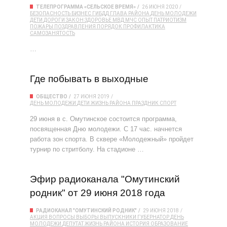
ТЕЛЕПРОГРАММА «СЕЛЬСКОЕ ВРЕМЯ»
26 ИЮНЯ 2020
БЕЗОПАСНОСТЬ
БИЗНЕС
ГИБДД
ГЛАВА РАЙОНА
ДЕНЬ МОЛОДЕЖИ
ДЕТИ
ДОРОГИ
ЗАКОН
ЗДОРОВЬЕ
МВД
МЧС
ОПЫТ
ПАТРИОТИЗМ
ПОЖАРЫ
ПОЗДРАВЛЕНИЯ
ПОРЯДОК
ПРОФИЛАКТИКА
САМОЗАНЯТОСТЬ
…
Где побывать в выходные
ОБЩЕСТВО
27 ИЮНЯ 2019
ДЕНЬ МОЛОДЕЖИ
ДЕТИ
ЖИЗНЬ РАЙОНА
ПРАЗДНИК
СПОРТ
29 июня в с. Омутинское состоится программа,
посвященная Дню молодежи. С 17 час. начнется
работа зон спорта. В сквере «Молодежный» пройдет
турнир по стритболу. На стадионе …
Эфир радиоканала "Омутинский
родник" от 29 июня 2018 года
РАДИОКАНАЛ "ОМУТИНСКИЙ РОДНИК"
29 ИЮНЯ 2018
АКЦИЯ
ВОПРОСЫ
ВЫБОРЫ
ВЫПУСКНИКИ
ГУБЕРНАТОР
ДЕНЬ
МОЛОДЕЖИ
ДЕПУТАТ
ЖИЗНЬ РАЙОНА
ИСТОРИЯ
ОБРАЗОВАНИЕ