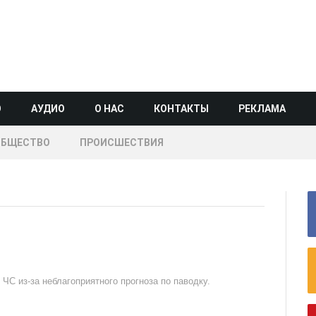
О
АУДИО
О НАС
КОНТАКТЫ
РЕКЛАМА
ОБЩЕСТВО
ПРОИСШЕСТВИЯ
ЧС из-за неблагоприятного прогноза по паводку.