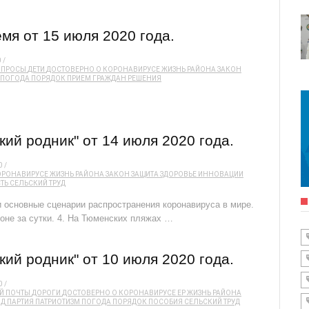
мя от 15 июля 2020 года.
0
ОПРОСЫ
ДЕТИ
ДОСТОВЕРНО О КОРОНАВИРУСЕ
ЖИЗНЬ РАЙОНА
ЗАКОН
ПОГОДА
ПОРЯДОК
ПРИЕМ ГРАЖДАН
РЕШЕНИЯ
ий родник" от 14 июля 2020 года.
0
ОРОНАВИРУСЕ
ЖИЗНЬ РАЙОНА
ЗАКОН
ЗАЩИТА
ЗДОРОВЬЕ
ИННОВАЦИИ
ТЬ
СЕЛЬСКИЙ ТРУД
и основные сценарии распространения коронавируса в мире.
оне за сутки. 4. На Тюменских пляжах …
ий родник" от 10 июля 2020 года.
0
Й ПОЧТЫ
ДОРОГИ
ДОСТОВЕРНО О КОРОНАВИРУСЕ
ЕР
ЖИЗНЬ РАЙОНА
ВД
ПАРТИЯ
ПАТРИОТИЗМ
ПОГОДА
ПОРЯДОК
ПОСОБИЯ
СЕЛЬСКИЙ ТРУД