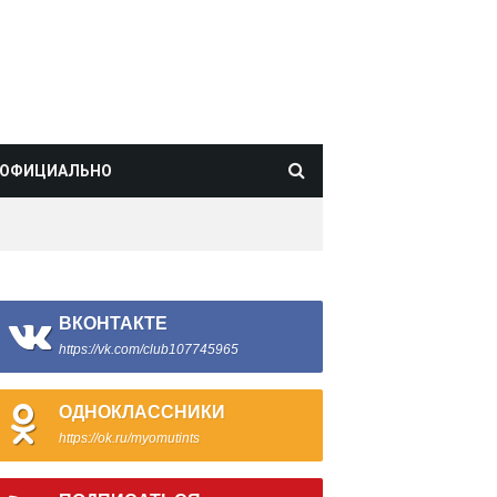
ОФИЦИАЛЬНО
ВКОНТАКТЕ
https://vk.com/club107745965
ОДНОКЛАССНИКИ
https://ok.ru/myomutints