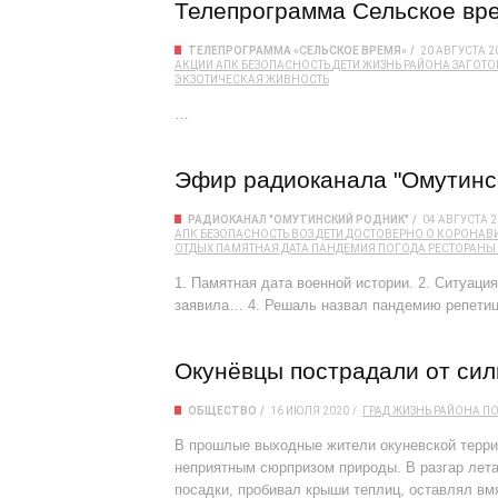
Телепрограмма Сельское врем
ТЕЛЕПРОГРАММА «СЕЛЬСКОЕ ВРЕМЯ»
20 АВГУСТА 2
АКЦИИ
АПК
БЕЗОПАСНОСТЬ
ДЕТИ
ЖИЗНЬ РАЙОНА
ЗАГОТО
ЭКЗОТИЧЕСКАЯ ЖИВНОСТЬ
…
Эфир радиоканала "Омутински
РАДИОКАНАЛ "ОМУТИНСКИЙ РОДНИК"
04 АВГУСТА 2
АПК
БЕЗОПАСНОСТЬ
ВОЗ
ДЕТИ
ДОСТОВЕРНО О КОРОНАВ
ОТДЫХ
ПАМЯТНАЯ ДАТА
ПАНДЕМИЯ
ПОГОДА
РЕСТОРАНЫ
1. Памятная дата военной истории. 2. Ситуаци
заявила… 4. Решаль назвал пандемию репетиц
Окунёвцы пострадали от сил
ОБЩЕСТВО
16 ИЮЛЯ 2020
ГРАД
ЖИЗНЬ РАЙОНА
П
В прошлые выходные жители окуневской терри
неприятным сюрпризом природы. В разгар лета
посадки, пробивал крыши теплиц, оставлял вм