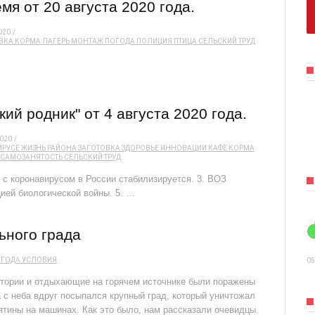
я от 20 августа 2020 года.
020
ВКА
КОРМА
ЛАГЕРЬ
МОНТАЖ
ПОГОДА
ПОЛИЦИЯ
ПТИЦА
СЕЛЬСКИЙ ТРУД
й родник" от 4 августа 2020 года.
020
ИРУСЕ
ЖИЗНЬ РАЙОНА
ЗАГОТОВКА
ЗДОРОВЬЕ
ИННОВАЦИИ
КАФЕ
КОРМА
САМОЗАНЯТОСТЬ
СЕЛЬСКИЙ ТРУД
я с коронавирусом в России стабилизируется. 3. ВОЗ
ией биологической войны. 5. …
ьного града
ОГОДА
УСЛОВИЯ
05
тории и отдыхающие на горячем источнике были поражены
 с неба вдруг посыпался крупный град, который уничтожал
ятины на машинах. Как это было, нам рассказали очевидцы.