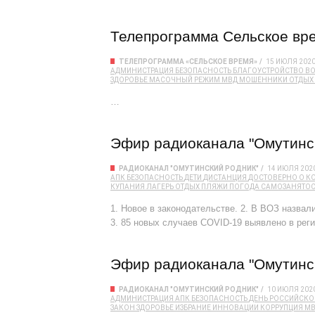
Телепрограмма Сельское вре
ТЕЛЕПРОГРАММА «СЕЛЬСКОЕ ВРЕМЯ»
15 ИЮЛЯ 202
АДМИНИСТРАЦИЯ
БЕЗОПАСНОСТЬ
БЛАГОУСТРОЙСТВО
В
ЗДОРОВЬЕ
МАСОЧНЫЙ РЕЖИМ
МВД
МОШЕННИКИ
ОТДЫХ
…
Эфир радиоканала "Омутинск
РАДИОКАНАЛ "ОМУТИНСКИЙ РОДНИК"
14 ИЮЛЯ 202
АПК
БЕЗОПАСНОСТЬ
ДЕТИ
ДИСТАНЦИЯ
ДОСТОВЕРНО О К
КУПАНИЯ
ЛАГЕРЬ
ОТДЫХ
ПЛЯЖИ
ПОГОДА
САМОЗАНЯТОС
1. Новое в законодательстве. 2. В ВОЗ назвал
3. 85 новых случаев COVID-19 выявлено в реги
Эфир радиоканала "Омутинск
РАДИОКАНАЛ "ОМУТИНСКИЙ РОДНИК"
10 ИЮЛЯ 202
АДМИНИСТРАЦИЯ
АПК
БЕЗОПАСНОСТЬ
ДЕНЬ РОССИЙСКО
ЗАКОН
ЗДОРОВЬЕ
ИЗБРАНИЕ
ИННОВАЦИИ
КОРРУПЦИЯ
М