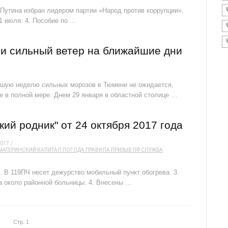
 Путина избран лидером партии «Народ против коррупции».
1 июля. 4. Пособие по …
и сильный ветер на ближайшие дни
айшую неделю сильных морозов в Тюмени не ожидается,
е в полной мере. Днем 29 января в областной столице …
ий родник" от 24 октября 2017 года
2017
МАТЕРИНСКИЙ КАПИТАЛ
ПОГОДА
ПРАВИЛА
ПРИЗЫВ
ПФ
СЛУЖБА
. В 119ПЧ несет дежурство мобильный пункт обогрева. 3.
а около районной больницы. 4. Внесены …
Стр. 1