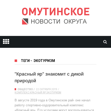
ТЕГИ
-
ЭКОТУРИЗМ
"Красный яр" знакомит с дикой
природой
ОБЩЕСТВО
22 ОКТЯБРЯ 2019
КОМПЛЕКС
КРАСНЫЙ ЯР
ЭКОТУРИЗМ
В августе 2019 года в Омутинском рай- оне начал
работу спортивно-оздоровительный комплекс
«Красный яр». Его услугами могут воспользоваться