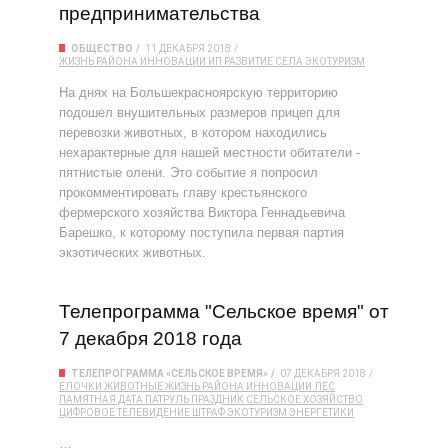
предпринимательства
ОБЩЕСТВО
11 ДЕКАБРЯ 2018
ЖИЗНЬ РАЙОНА
ИННОВАЦИИ
ИП
РАЗВИТИЕ СЕЛА
ЭКОТУРИЗМ
На днях на Большекрасноярскую территорию
подошел внушительных размеров прицеп для
перевозки животных, в котором находились
нехарактерные для нашей местности обитатели -
пятнистые олени. Это событие я попросил
прокомментировать главу крестьянского
фермерского хозяйства Виктора Геннадьевича
Барешко, к которому поступила первая партия
экзотических животных.
Телепрограмма "Сельское время" от
7 декабря 2018 года
ТЕЛЕПРОГРАММА «СЕЛЬСКОЕ ВРЕМЯ»
07 ДЕКАБРЯ 2018
ЕЛОЧКИ
ЖИВОТНЫЕ
ЖИЗНЬ РАЙОНА
ИННОВАЦИИ
ЛЕС
ПАМЯТНАЯ ДАТА
ПАТРУЛЬ
ПРАЗДНИК
СЕЛЬСКОЕ ХОЗЯЙСТВО
ЦИФРОВОЕ ТЕЛЕВИДЕНИЕ
ШТРАФ
ЭКОТУРИЗМ
ЭНЕРГЕТИКИ
…