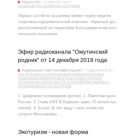
ОБЩЕСТВО
13 АВГУСТА 2019
СЕЛЬСКИЙ ТРУД
ХОЗЯЙСТВО
ЭКОТУРИЗМ
Первых гостей из-за рубежа примет через неделю
спортивно-оздоровительный комплекс «Красный яр»,
расположенный на территории Большекрасноярского
сельского поселения.
Эфир радиоканала "Омутинский
родник" от 14 декабря 2018 года
РАДИОКАНАЛ "ОМУТИНСКИЙ РОДНИК"
14 ДЕКАБРЯ 2018
АПК
ДЕТИ
ЗАКОН
КОРРУПЦИЯ
МОЛОДЕЖНАЯ ПОЛИТИКА
ОЛИМПИАДА
ПАМЯТНАЯ ДАТА
ПОДГОТОВКА
ПОРЯДОК
ПРОКУРАТУРА
САМОЗАНЯТОСТЬ
СЕЛЬСКИЙ ТРУД
ЦИФРОВОЕ
ТЕЛЕВИДЕНИЕ
ШКОЛА
ЭКОТУРИЗМ
1. Цифровое телевидение (ролик). 2. Памятная дата
России. 3. Глава КФХ В.Барешко завез 70 пятнистых
оленей. 4. Более 25 лет ведут свое хозяйство
супруги Мельниковы, …
Экотуризм - новая форма