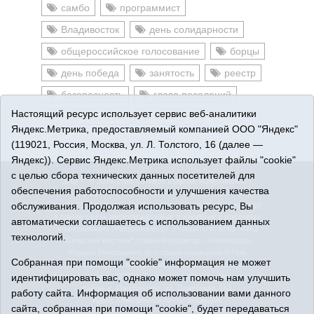
самбо
программист
Владивосток
день солидарности
общероссийское голосование
борцы
день победа
занятость
реестр
безопасность
глава поселений
Настоящий ресурс использует сервис веб-аналитики
инвалидность
каникулы
Яндекс.Метрика, предоставляемый компанией ООО "Яндекс"
(119021, Россия, Москва, ул. Л. Толстого, 16 (далее —
Яндекс)). Сервис Яндекс.Метрика использует файлы "cookie"
с целью сбора технических данных посетителей для
16+
© 2015-2026 Сетевое издание «Омутинское».
обеспечения работоспособности и улучшения качества
Регистрационный номер СМИ Эл № ФС77-65144 от 28
обслуживания. Продолжая использовать ресурс, Вы
марта 2016 г., выданное Федеральной службой по надзору
в сфере связи, информационных технологий и массовых
автоматически соглашаетесь с использованием данных
коммуникаций (Роскомнадзор). Учредитель: АНО "ИИЦ
технологий.
"Сельский вестник", главный редактор - Никонорова
Марина Николаевна. Все права защищены © При
Собранная при помощи "cookie" информация не может
использовании материалов ссылка обязательна.
идентифицировать вас, однако может помочь нам улучшить
Адрес редакции: 627070, Тюменская область, Омутинский
район, с. Омутинское, ул. Советская, 151
работу сайта. Информация об использовании вами данного
Адрес электронной почты редакции:
сайта, собранная при помощи "cookie", будет передаваться
selvest151@yandex.ru, тел.: 8(34544)3-16-73