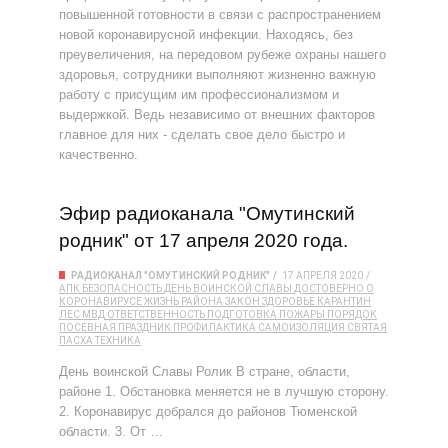
повышенной готовности в связи с распространением
новой коронавирусной инфекции. Находясь, без
преувеличения, на передовом рубеже охраны нашего
здоровья, сотрудники выполняют жизненно важную
работу с присущим им профессионализмом и
выдержкой. Ведь независимо от внешних факторов
главное для них - сделать свое дело быстро и
качественно.
Эфир радиоканала "Омутинский
родник" от 17 апреля 2020 года.
РАДИОКАНАЛ "ОМУТИНСКИЙ РОДНИК"
17 АПРЕЛЯ 2020
АПК
БЕЗОПАСНОСТЬ
ДЕНЬ ВОИНСКОЙ СЛАВЫ
ДОСТОВЕРНО О
КОРОНАВИРУСЕ
ЖИЗНЬ РАЙОНА
ЗАКОН
ЗДОРОВЬЕ
КАРАНТИН
ЛЕС
МВД
ОТВЕТСТВЕННОСТЬ
ПОДГОТОВКА
ПОЖАРЫ
ПОРЯДОК
ПОСЕВНАЯ
ПРАЗДНИК
ПРОФИЛАКТИКА
САМОИЗОЛЯЦИЯ
СВЯТАЯ
ПАСХА
ТЕХНИКА
День воинской Славы Ролик В стране, области,
районе 1. Обстановка меняется не в лучшую сторону.
2. Коронавирус добрался до районов Тюменской
области. 3. От …