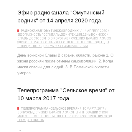
Эфир радиоканала "Омутинский
родник" от 14 апреля 2020 года.
РАДИОКАНАЛ "ОМУТИНСКИЙ РОДНИК"
14 АПРЕЛЯ 2020
БЕЗОПАСНОСТЬ
ГОСПИТАЛЬ
ДЕЗИНФЕКЦИЯ
ДЕНЬ ВОИНСКОЙ
СЛАВЫ
ДОСТОВЕРНО О КОРОНАВИРУСЕ
ЖИЗНЬ РАЙОНА
ЗАКОН
ЗДОРОВЬЕ
МАСКИ
ОБРАБОТКА
ОТВЕТСТВЕННОСТЬ
ПОДЪЕЗДЫ
ПОЛИЦИЯ
ПОРЯДОК
РУБРИКА
САМОИЗОЛЯЦИЯ
День воинской Славы В стране, области, районе 1. О
жизни россиян после отмены самоизоляции. 2. Когда
маски опасны для людей. 3. В Тюменской области
умерла …
Телепрограмма "Сельское время" от
10 марта 2017 года
ТЕЛЕПРОГРАММА «СЕЛЬСКОЕ ВРЕМЯ»
10 МАРТА 2017
ВОПРОСЫ
ДЕТИ
ЖИЗНЬ РАЙОНА
ЗАКОНЫ
ИННОВАЦИИ СПОРТ
МФЦ
ОТВЕТСТВЕННОСТЬ
ОТВЕТЫ
ПРОКУРОР
СОСТЯЗАНИЯ
СХОД
ГРАЖДАН
ШКОЛА
…