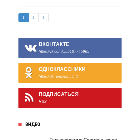
1
2
3
ВКОНТАКТЕ
https://vk.com/club107745965
ОДНОКЛАССНИКИ
https://ok.ru/myomutints
ПОДПИСАТЬСЯ
RSS
ВИДЕО
Телепрограмма Сельское время