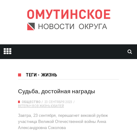
ТЕГИ
-
ЖИЗНЬ
Судьба, достойная награды
ОБЩЕСТВО
23 СЕНТЯБРЯ 2023
ВЕТЕРАН
ВОВ
ЖИЗНЬ
ЮБИЛЕЙ
Завтра, 23 сентября, перешагнет вековой рубеж
участница Великой Отечественной войны Анна
Александровна Соколова