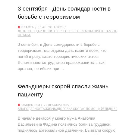
3 сентября - День солидарности в
борьбе с терроризмом
ВЛАСТЬ
31 АВГУСТА 2023
ДЕНЬ СОЛИДАРНОСТИ В БОРЬБЕ С ТЕРРОРИЗМОМ
ЖИЗНЬ
ПАМЯТЬ
СЛУЖБА
3 сентября, в День солидарности в борьбе с
терроризмом, мы отдаем дань памяти всем, кто
погиб в результате террористических актов.
Вспоминаем сотрудников правоохранительных
органов, погибших при …
Фельдшеры скорой спасли жизнь
пациенту
ОБЩЕСТВО
22 ДЕКАБРЯ 2022
БЛАГОДАРНОСТЬ
ЖИЗНЬ
ЗДОРОВЬЕ
СКОРАЯ ПОМОЩЬ
ФЕЛЬДШЕР
В начале декабря у моего мужа Анатолия
Васильевича Фадина появились боли за грудиной,
поднялось артериальное давление. Вызвали скорую