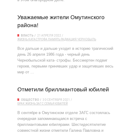
Уважаемые жители Омутинского
района!
ВЛАСТЬ
21 АПРЕЛЯ 2022
ЖИЗНЬ
КАТАСТРОФА
ПАМЯТЬ
РАДИАЦИЯ
ЧЕРНОБЫЛЬ
Все дальше и дальше уходит в историю трагический
день 26 апреля 1986 года - черный день
Чернобыльской ката- строфы. Бессмертен подвиг
героев, первыми принявших удар и защитивших весь
мир от …
Отметили бриллиантовый юбилей
ОБЩЕСТВО
30 СЕНТЯБРЯ 2021
БРАК
ЖИЗНЬ
ЗАГС
СЕМЬЯ
ЮБИЛЕЙ
В сентябре в Омутинском отделе ЗАГС состоялась
очередная запоминающаяся встреча с
бриллиантовыми юбилярами. Шестидесятилетие
совместной жизни отметили Галина Павловна и