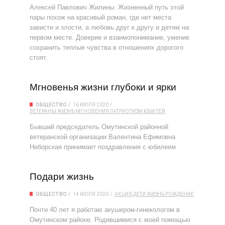
Алексей Павлович Жилины. Жизненный путь этой
пары похож на красивый роман, где нет места
зависти и злости, а любовь друг к другу и детям на
первом месте. Доверие и взаимопонимание, умение
сохранить теплые чувства в отношениях дорогого
стоят.
Мгновенья жизни глубоки и ярки
ОБЩЕСТВО
16 ИЮЛЯ 2020
ВЕТЕРАНЫ
ЖИЗНЬ
МГНОВЕНИЯ
ПАТРИОТИЗМ
ЮБИЛЕЙ
Бывший председатель Омутинской районной
ветеранской организации Валентина Ефимовна
Неборская принимает поздравления с юбилеем
Подари жизнь
ОБЩЕСТВО
14 ИЮЛЯ 2020
АКЦИЯ
ДЕТИ
ЖИЗНЬ
РОЖДЕНИЕ
Почти 40 лет я работаю акушером-гинекологом в
Омутинском районе. Родившимися с моей помощью