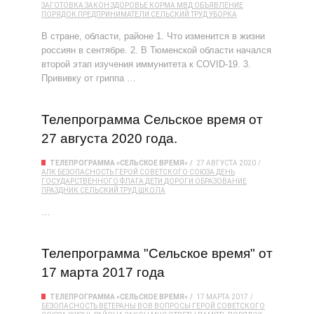
ЗАГОТОВКА
ЗАКОН
ЗДОРОВЬЕ
КОРМА
МВД
ОБЪЯВЛЕНИЕ
ПОРЯДОК
ПРЕДПРИНИМАТЕЛИ
СЕЛЬСКИЙ ТРУД
УБОРКА
В стране, области, районе 1. Что изменится в жизни
россиян в сентябре. 2. В Тюменской области начался
второй этап изучения иммунитета к COVID-19. 3.
Прививку от гриппа …
Телепрограмма Сельское время от
27 августа 2020 года.
ТЕЛЕПРОГРАММА «СЕЛЬСКОЕ ВРЕМЯ»
27 АВГУСТА 2020
АПК
БЕЗОПАСНОСТЬ
ГЕРОЙ СОВЕТСКОГО СОЮЗА
ДЕНЬ
ГОСУДАРСТВЕННОГО ФЛАГА
ДЕТИ
ДОРОГИ
ОБРАЗОВАНИЕ
ПРАЗДНИК
СЕЛЬСКИЙ ТРУД
ШКОЛА
…
Телепрограмма "Сельское время" от
17 марта 2017 года
ТЕЛЕПРОГРАММА «СЕЛЬСКОЕ ВРЕМЯ»
17 МАРТА 2017
БЕЗОПАСНОСТЬ
ВЕТЕРАНЫ
ВОВ
ВОПРОСЫ
ГЕРОЙ СОВЕТСКОГО