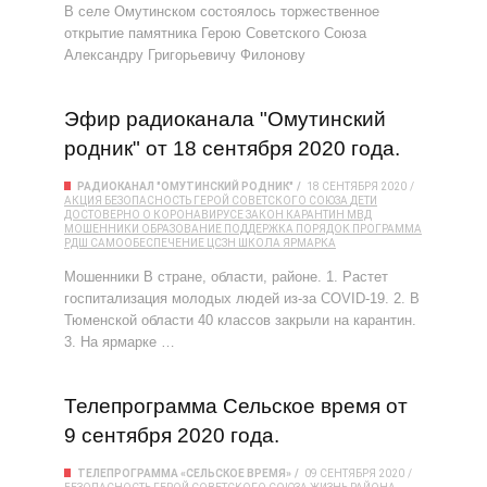
В селе Омутинском состоялось торжественное
открытие памятника Герою Советского Союза
Александру Григорьевичу Филонову
Эфир радиоканала "Омутинский
родник" от 18 сентября 2020 года.
РАДИОКАНАЛ "ОМУТИНСКИЙ РОДНИК"
18 СЕНТЯБРЯ 2020
АКЦИЯ
БЕЗОПАСНОСТЬ
ГЕРОЙ СОВЕТСКОГО СОЮЗА
ДЕТИ
ДОСТОВЕРНО О КОРОНАВИРУСЕ
ЗАКОН
КАРАНТИН
МВД
МОШЕННИКИ
ОБРАЗОВАНИЕ
ПОДДЕРЖКА
ПОРЯДОК
ПРОГРАММА
РДШ
САМООБЕСПЕЧЕНИЕ
ЦСЗН
ШКОЛА
ЯРМАРКА
Мошенники В стране, области, районе. 1. Растет
госпитализация молодых людей из-за COVID-19. 2. В
Тюменской области 40 классов закрыли на карантин.
3. На ярмарке …
Телепрограмма Сельское время от
9 сентября 2020 года.
ТЕЛЕПРОГРАММА «СЕЛЬСКОЕ ВРЕМЯ»
09 СЕНТЯБРЯ 2020