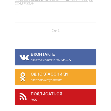
СОЮЗА
ЖИЗНЬ РАЙОНА
ЗАКОН
МЧС
ОТВЕТЫ
ПАМЯТЬ
ПОРЯДОК
СХОД ГРАЖДАН
…
Стр. 1
ВКОНТАКТЕ
https://vk.com/club107745965
ОДНОКЛАССНИКИ
https://ok.ru/myomutints
ПОДПИСАТЬСЯ
RSS