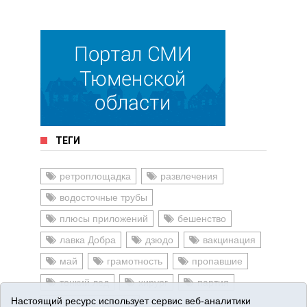
ТЕГИ
ретроплощадка
развлечения
водосточные трубы
плюсы приложений
бешенство
лавка Добра
дзюдо
вакцинация
май
грамотность
пропавшие
тонкий лед
хирург
партия
Настоящий ресурс использует сервис веб-аналитики
полевые работы