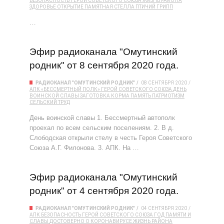
БЕЗОПАСНОСТЬ
ГЕРОЙ СОВЕТСКОГО СОЮЗА
ЖИЗНЬ РАЙОНА
ЗДОРОВЬЕ
ОТКРЫТИЕ
ПАМЯТНАЯ СТЕЛЛА
ПТИЧИЙ ГРИПП
…
Эфир радиоканала "Омутинский
родник" от 8 сентября 2020 года.
РАДИОКАНАЛ "ОМУТИНСКИЙ РОДНИК"
08 СЕНТЯБРЯ 2020
АПК
«БЕССМЕРТНЫЙ ПОЛК»
ГЕРОЙ СОВЕТСКОГО СОЮЗА
ДЕНЬ
ВОИНСКОЙ СЛАВЫ
ЗАГОТОВКА
КОРМА
ПАМЯТЬ
ПАТРИОТИЗМ
СЕЛЬСКИЙ ТРУД
День воинской славы 1. Бессмертный автополк
проехал по всем сельским поселениям. 2. В д.
Слободская открыли стелу в честь Героя Советского
Союза А.Г. Филонова. 3. АПК. На …
Эфир радиоканала "Омутинский
родник" от 4 сентября 2020 года.
РАДИОКАНАЛ "ОМУТИНСКИЙ РОДНИК"
04 СЕНТЯБРЯ 2020
АПК
БЕЗОПАСНОСТЬ
ГЕРОЙ СОВЕТСКОГО СОЮЗА
ГОД ПАМЯТИ И
СЛАВЫ
ДОСТОВЕРНО О КОРОНАВИРУСЕ
ЖИЗНЬ РАЙОНА